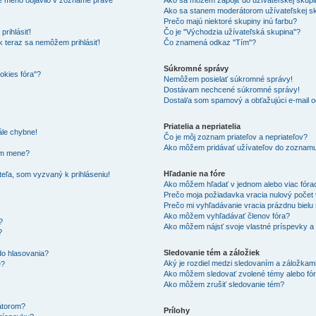
Ako sa stanem moderátorom užívateľskej s
Prečo majú niektoré skupiny inú farbu?
rihlásiť!
Čo je "Východzia užívateľská skupina"?
k teraz sa nemôžem prihlásiť!
Čo znamená odkaz "Tím"?
Súkromné správy
okies fóra"?
Nemôžem posielať súkromné správy!
Dostávam nechcené súkromné správy!
Dostal/a som spamový a obťažujúci e-mail od
Priatelia a nepriatelia
ále chybne!
Čo je môj zoznam priateľov a nepriateľov?
Ako môžem pridávať užívateľov do zoznamu
om mene?
Hľadanie na fóre
eľa, som vyzvaný k prihláseniu!
Ako môžem hľadať v jednom alebo viac fóra
Prečo moja požiadavka vracia nulový počet
Prečo mi vyhľadávanie vracia prázdnu bielu
Ako môžem vyhľadávať členov fóra?
?
Ako môžem nájsť svoje vlastné príspevky a
?
Sledovanie tém a záložiek
do hlasovania?
Aký je rozdiel medzi sledovaním a záložkam
e?
Ako môžem sledovať zvolené témy alebo fó
Ako môžem zrušiť sledovanie tém?
átorom?
Prílohy