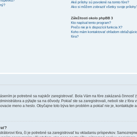
 príspevku?
Aké prílohy sú povolené na tomto fóre?
ený?
Ako si môžem zobraziť všetky svoje prílohy
Záležitosti okolo phpBB 3
Kto napísal tento program?
Prečo nie je k dispozícii funkcia X?
Koho mám kontaktovať ohľadom obťažujúcich
fóra?
hlásením je potrebné sa najskôr zaregistrovať. Bola Vám na fóre zakázaná činnosť 
dministrátora a pýtajte sa na dôvody. Pokiaľ ste sa zaregistrovali, neboli ste z fóra
lasovacie meno a heslo. Obyčajne toto býva ten problém a pokiaľ nie je, kontaktujt
vať?
trátorovi fóra, či je potrebné sa zaregistrovať ku vkladaniu príspevkov. Samozrejm