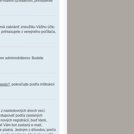
-mailov užívateľom, prihlásenie
o má zabrániť zneužitiu Vášho účtu
 prihlasujete z verejného počítača,
pre administrátorov. Budete
heslo?
, pokračujte podľa inštrukcií
a z nasledovných dvoch vecí.
ostupovať podľa zaslaných
 nových registrácií, buď Vami,
iaľ Vám bol zaslaný e-mail,
 je platná. Jedným z dôvodov, prečo