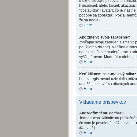
Možno ste zaregistrovali pri preze
hviezdičiek alebo kociek ukazujúci
"postavička" (avatar), čo je vlastne
podobe sa zobrazia). Pokiaľ nemôže
že sa hodia).
Hore
Ako zmeniť svoje zaradenie?
Zvyčajne svoje zaradenie zmeniť 
použitom vzhľade). Väčšina diskusn
napr. označenie moderátorov a adm
vyššej úrovne. Moderátor alebo ad
Hore
Keď kliknem na e-mailový odkaz 
Len zaregistrovaní užívatelia môžu
umožňuje zbaviť sa otravných anon
Hore
Vkladanie príspevkov
Ako vložím tému do fóra?
Jednoducho. Kliknite na príslušné 
čo vám je povolené môžete vidieť n
fóre, atď.
).
Hore