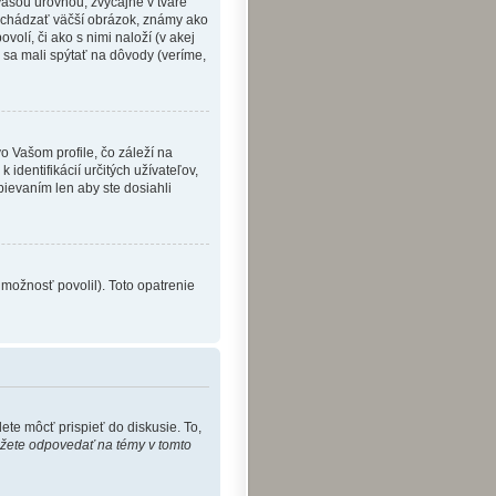
Vašou úrovňou, zvyčajne v tvare
nachádzať väčší obrázok, známy ako
volí, či ako s nimi naloží (v akej
e sa mali spýtať na dôvody (veríme,
 Vašom profile, čo záleží na
identifikácií určitých užívateľov,
ievaním len aby ste dosiahli
 možnosť povolil). Toto opatrenie
ete môcť prispieť do diskusie. To,
ôžete odpovedať na témy v tomto