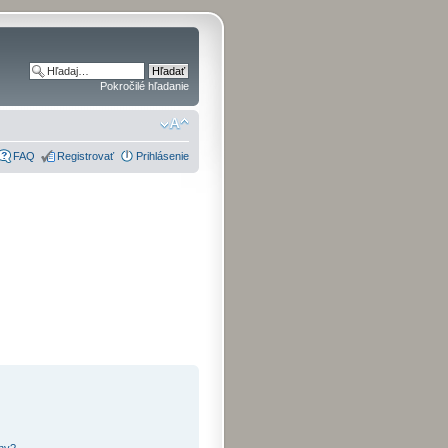
Pokročilé hľadanie
FAQ
Registrovať
Prihlásenie
iny?