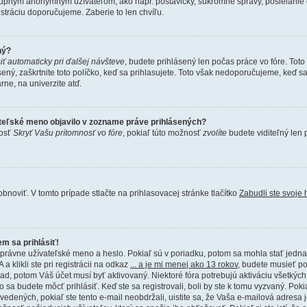
upným anonymným užívateľom, ako napr. postavičky, súkromné správy, posielanie e
istráciu doporučujeme. Zaberie to len chvíľu.
ný?
siť automaticky pri ďalšej návšteve
, budete prihlásený len počas práce vo fóre. Tot
sený, zaškrtnite toto políčko, keď sa prihlasujete. Toto však nedoporučujeme, keď sa
arne, na univerzite atď.
teľské meno objavilo v zozname práve prihlásených?
nosť
Skryť Vašu prítomnosť vo fóre
, pokiaľ túto možnosť
zvolíte
budete viditeľný len 
oviť. V tomto prípade stlačte na prihlasovacej stránke tlačítko
Zabudli ste svoje 
m sa prihlásiť!
správne užívateľské meno a heslo. Pokiaľ sú v poriadku, potom sa mohla stať jedn
 klikli ste pri registrácii na odkaz
... a je mi menej ako 13 rokov
, budete musieť p
prípad, potom Váš účet musí byť aktivovaný. Niektoré fóra potrebujú aktiváciu všetkých
 sa budete môcť prihlásiť. Keď ste sa registrovali, boli by ste k tomu vyzvaný. Pok
uvedených, pokiaľ ste tento e-mail neobdržali, uistite sa, že Vaša e-mailová adresa