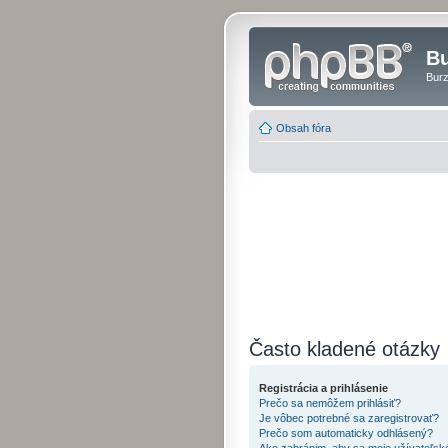
Bu
Burz
Obsah fóra
Často kladené otázky
Registrácia a prihlásenie
Prečo sa nemôžem prihlásiť?
Je vôbec potrebné sa zaregistrovať?
Prečo som automaticky odhlásený?
Ako zabránim, aby sa moje užívateľsk