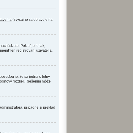
tavenia
(zvyčajne sa objavuje na
achádzate. Pokiaľ je to tak,
iť len registrovaní užívatelia.
dpoveďou je, že sa jedná o letný
hodinový rozdiel. Riešením môže
administrátora, prípadne si preklad