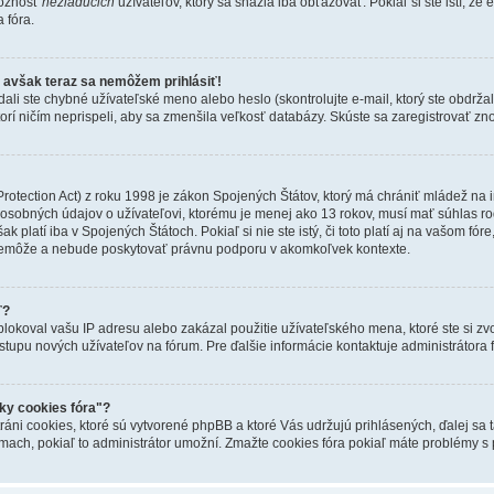
možnosť
nežiaducich
užívateľov, ktorý sa snažia iba obťažovať. Pokiaľ si ste istí, že 
a fóra.
, avšak teraz sa nemôžem prihlásiť!
 ste chybné užívateľské meno alebo heslo (skontrolujte e-mail, ktorý ste obdržali p
torí ničím neprispeli, aby sa zmenšila veľkosť databázy. Skúste sa zaregistrovať zn
otection Act) z roku 1998 je zákon Spojených Štátov, ktorý má chrániť mládež na i
sobných údajov o užívateľovi, ktorému je menej ako 13 rokov, musí mať súhlas r
šak platí iba v Spojených Štátoch. Pokiaľ si nie ste istý, či toto platí aj na vašom 
môže a nebude poskytovať právnu podporu v akomkoľvek kontexte.
ť?
lokoval vašu IP adresu alebo zakázal použitie užívateľského mena, ktoré ste si zvol
ístupu nových užívateľov na fórum. Pre ďalšie informácie kontaktuje administrátora f
ky cookies fóra"?
ráni cookies, ktoré sú vytvorené phpBB a ktoré Vás udržujú prihlásených, ďalej sa t
mach, pokiaľ to administrátor umožní. Zmažte cookies fóra pokiaľ máte problémy s