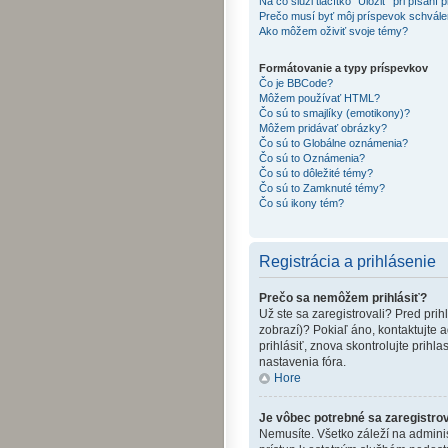
Na čo slúži tlačítko "Uložiť" pri písaní
Prečo musí byť môj príspevok schvál
Ako môžem oživiť svoje témy?
Formátovanie a typy príspevkov
Čo je BBCode?
Môžem používať HTML?
Čo sú to smajlíky (emotikony)?
Môžem pridávať obrázky?
Čo sú to Globálne oznámenia?
Čo sú to Oznámenia?
Čo sú to dôležité témy?
Čo sú to Zamknuté témy?
Čo sú ikony tém?
Registrácia a prihlásenie
Prečo sa nemôžem prihlásiť?
Už ste sa zaregistrovali? Pred pri
zobrazí)? Pokiaľ áno, kontaktujte a
prihlásiť, znova skontrolujte prih
nastavenia fóra.
Hore
Je vôbec potrebné sa zaregistro
Nemusíte. Všetko záleží na adminis