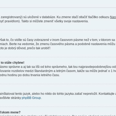
 zaregistrovaný) sú uložené v databáze. Ku zmene stačí stlačiť tlačítko odkazu
Nas
 byť pravidlom). Takto si môžete zmeniť všetky svoje nastavenia.
šak to, čo vidíte sú časy zobrazené v inom časovom pásme než v tom, v ktorom sa n
niach. Berte na vedomie, že zmenu časového pásma a podobné nastavenia môžu men
oto je dobrý dôvod, prečo tak urobiť!
to stále chybne!
vé pásmo správne a aj tak sa líši od toho správneho, tak tou najpravdepodobnejšou o
tňovanie rozdielov medzi štandardným a letným časom, takže sa môže jednať o 1 
ednu hodinu po dobu trvania letného času.
taloval tento jazyk, alebo ho nikto do tohto jazyka zatiaľ nepreložil. Kontaktujte 
avštívte stránky
phpBB Group
.
teľskom mene?