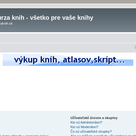
rza knih - všetko pre vaše knihy
aknih.sk
Užívateľské úrovne a skupiny
Kto sú Administrátori?
Kto sú Moderátori?
Čo sú užívateľské skupiny?
é meno objavilo v zozname práve
Ako sa môžem zapojiť do užívateľskej skup