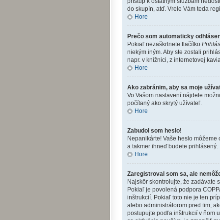
prístup k ostatným službám nedost
do skupín, atď. Vrele Vám teda reg
Hore
Prečo som automaticky odhláse
Pokiaľ nezaškrtnete tlačítko
Prihlá
niekým iným. Aby ste zostali prihlá
napr. v knižnici, z internetovej kavi
Hore
Ako zabránim, aby sa moje užíva
Vo Vašom nastavení nájdete mož
počítaný ako skrytý užívateľ.
Hore
Zabudol som heslo!
Nepanikárte! Vaše heslo môžeme obn
a takmer ihneď budete prihlásený.
Hore
Zaregistroval som sa, ale nemôže
Najskôr skontrolujte, že zadávate 
Pokiaľ je povolená podpora COPPA a
inštrukcií. Pokiaľ toto nie je ten 
alebo administrátorom pred tim, ako
postupujte podľa inštrukcií v ňom 