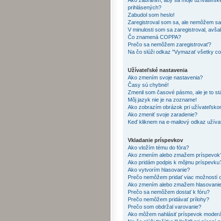
prihlásených?
Zabudol som heslo!
Zaregistroval som sa, ale nemôžem sa p
V minulosti som sa zaregistroval, avša
Čo znamená COPPA?
Prečo sa nemôžem zaregistrovať?
Na čo slúži odkaz "Vymazať všetky co
Užívateľské nastavenia
Ako zmením svoje nastavenia?
Časy sú chybné!
Zmenil som časové pásmo, ale je to st
Môj jazyk nie je na zozname!
Ako zobrazím obrázok pri užívateľsk
Ako zmeniť svoje zaradenie?
Keď kliknem na e-mailový odkaz užívat
Vkladanie príspevkov
Ako vložím tému do fóra?
Ako zmením alebo zmažem príspevok
Ako pridám podpis k môjmu príspevku
Ako vytvorím hlasovanie?
Prečo nemôžem pridať viac možností 
Ako zmením alebo zmažem hlasovani
Prečo sa nemôžem dostať k fóru?
Prečo nemôžem pridávať prílohy?
Prečo som obdržal varovanie?
Ako môžem nahlásiť príspevok moder