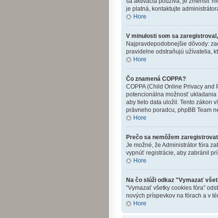
sa aktivácia používa, je zmenšiť 
je platná, kontaktujte administrátor
Hore
V minulosti som sa zaregistroval
Najpravdepodobnejšie dôvody: zadali
pravidelne odstraňujú užívatelia, k
Hore
Čo znamená COPPA?
COPPA (Child Online Privacy and Pr
potencionálna možnosť ukladania o
aby tieto data uložil. Tento zákon v
právneho poradcu, phpBB Team ne
Hore
Prečo sa nemôžem zaregistrova
Je možné, že Administrátor fóra zab
vypnúť registrácie, aby zabránil pr
Hore
Na čo slúži odkaz "Vymazať všet
“Vymazať všetky cookies fóra” odst
nových príspevkov na fórach a v té
Hore