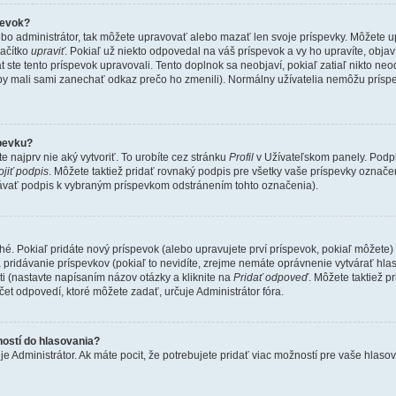
pevok?
ebo administrátor, tak môžete upravovať alebo mazať len svoje príspevky. Môžete u
lačítko
upraviť
. Pokiaľ už niekto odpovedal na váš príspevok a vy ho upravíte, obj
át ste tento príspevok upravovali. Tento doplnok sa neobjaví, pokiaľ zatiaľ nikto n
í by mali sami zanechať odkaz prečo ho zmenili). Normálny užívatelia nemôžu prís
pevku?
 najprv nie aký vytvoriť. To urobíte cez stránku
Profil
v Užívateľskom panely. Podp
ojiť podpis
. Môžete taktiež pridať rovnaký podpis pre všetky vaše príspevky označe
dávať podpis k vybraným príspevkom odstránením tohto označenia).
é. Pokiaľ pridáte nový príspevok (alebo upravujete prví príspevok, pokiaľ môžete) m
ridávanie príspevkov (pokiaľ to nevidíte, zrejme nemáte oprávnenie vytvárať hlas
 (nastavte napísaním názov otázky a kliknite na
Pridať odpoveď
. Môžete taktiež p
 odpovedí, ktoré môžete zadať, určuje Administrátor fóra.
ostí do hlasovania?
 Administrátor. Ak máte pocit, že potrebujete pridať viac možností pre vaše hlasov