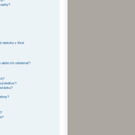
kupiny?
 niekoho z fóra!
 alebo ich odoberať?
ch?
 výsledkov?
 stránku?
 témy?
i?
ra?