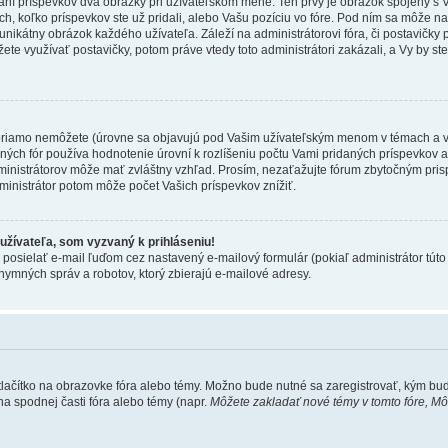
raní príspevkov dva obrázky pri užívateľskom mene. Ten prvý je obrázok spojený s 
ch, koľko príspevkov ste už pridali, alebo Vašu pozíciu vo fóre. Pod ním sa môže 
 unikátny obrázok každého užívateľa. Záleží na administrátorovi fóra, či postavičky po
te využívať postavičky, potom práve vtedy toto administrátori zakázali, a Vy by st
priamo nemôžete (úrovne sa objavujú pod Vašim užívateľským menom v témach a vo
ých fór používa hodnotenie úrovní k rozlíšeniu počtu Vami pridaných príspevkov a k 
inistrátorov môže mať zvláštny vzhľad. Prosím, nezaťažujte fórum zbytočným prisp
ministrátor potom môže počet Vašich príspevkov znížiť.
užívateľa, som vyzvaný k prihláseniu!
 posielať e-mail ľuďom cez nastavený e-mailový formulár (pokiaľ administrátor túto
ymných správ a robotov, ktorý zbierajú e-mailové adresy.
tlačítko na obrazovke fóra alebo témy. Možno bude nutné sa zaregistrovať, kým bud
a spodnej časti fóra alebo témy (napr.
Môžete zakladať nové témy v tomto fóre, M