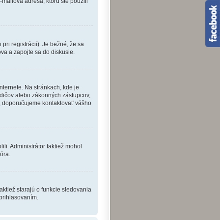
e-mailová adresa, ktorú ste použili
ri registrácií). Je bežné, že sa
ova a zapojte sa do diskusie.
nternete. Na stránkach, kde je
odičov alebo zákonných zástupcov,
fóre, doporučujeme kontaktovať vášho
ili. Administrátor taktiež mohol
óra.
aktiež starajú o funkcie sledovania
 prihlasovaním.