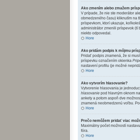
Ako zmením alebo zmažem prís
V prípade, že nie ste moderátor al
obmedzeného času) kliknutím na t
príspevkom, ktorí ukazuje, koľkokr
administrátor zmenili príspevok (t
niekto odpovedal.
Hore
Ako pridám podpis k môjmu prís
Pridať podpis znamená, že si musíte
príspevku označením okienka
Prip
nastavení profilu (je možné nepri
Hore
Ako vytvorím hlasovanie?
Vytvorenie hlasovania je jednoduch
hlasovanie
pod hlavným oknom na p
ankety a potom aspoň dve možnosti
znamená neobmedzenú voľbu. Počet
Hore
Prečo nemôžem pridať viac možn
Maximálny počet možností nastavuje
fóra.
Hore