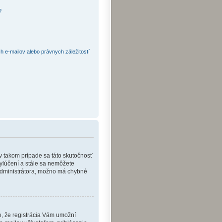
?
 e-mailov alebo právnych záležitostí
(v takom prípade sa táto skutočnosť
 vylúčení a stále sa nemôžete
e administrátora, možno má chybné
e, že registrácia Vám umožní