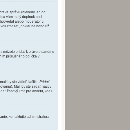
praviť správu (niekedy len do
aví sa vám malý doplnok pod
eodpovedal alebo moderátor či
pevok zmazať, pokiaľ na neho už
is môžete pridať k práve písanému
ním príslušného políčka v
ali by ste vidieť tlačítko
Pridať
ovania). Mali by ste zadať názov
ridať časový limit pre anketu, kde 0
anie, kontaktujte administrátora