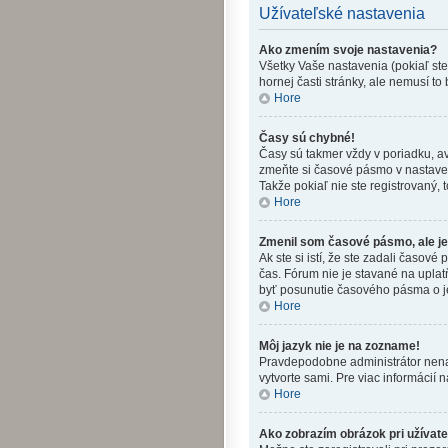
Užívateľské nastavenia
Ako zmením svoje nastavenia?
Všetky Vaše nastavenia (pokiaľ ste
hornej časti stránky, ale nemusí to
Hore
Časy sú chybné!
Časy sú takmer vždy v poriadku, av
zmeňte si časové pásmo v nastave
Takže pokiaľ nie ste registrovaný, t
Hore
Zmenil som časové pásmo, ale je 
Ak ste si istí, že ste zadali časo
čas. Fórum nie je stavané na upla
byť posunutie časového pásma o j
Hore
Môj jazyk nie je na zozname!
Pravdepodobne administrátor nenainš
vytvorte sami. Pre viac informácií n
Hore
Ako zobrazím obrázok pri užíva