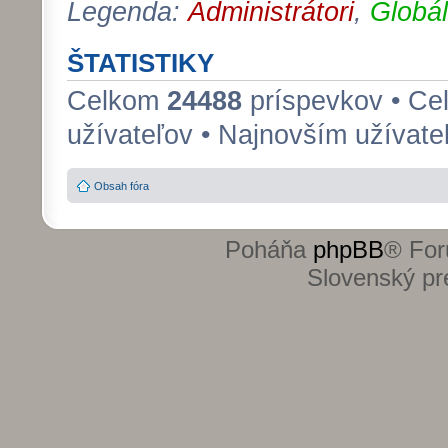
Legenda:
Administrátori
,
Globál
ŠTATISTIKY
Celkom
24488
príspevkov • C
užívateľov • Najnovším užívat
Obsah fóra
Poháňa
phpBB
® For
Slovenský pre