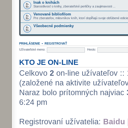
Inak o knihách
Starostlivosť o knihy, zberateľské perličky a zaujimavosti ...
Venované bibliofilom
Pre zberateľov, milovníkov kníh, ktorí dopĺňajú svoje obľúbené edici
Všeobecné podmienky
PRIHLÁSENIE
•
REGISTROVAŤ
Užívateľské meno:
Heslo:
KTO JE ON-LINE
Celkovo
2
on-line užívateľov ::
(založené na aktivite užívateľo
Naraz bolo prítomných najviac
6:24 pm
Registrovaní užívatelia:
Baidu 