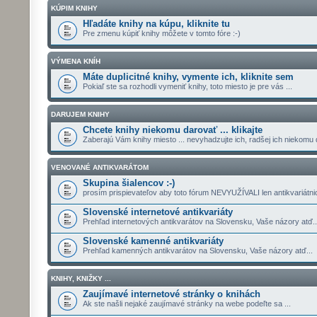
KÚPIM KNIHY
Hľadáte knihy na kúpu, kliknite tu
Pre zmenu kúpiť knihy môžete v tomto fóre :-)
VÝMENA KNÍH
Máte duplicitné knihy, vymente ich, kliknite sem
Pokiaľ ste sa rozhodli vymeniť knihy, toto miesto je pre vás ...
DARUJEM KNIHY
Chcete knihy niekomu darovať ... klikajte
Zaberajú Vám knihy miesto ... nevyhadzujte ich, radšej ich niekomu 
VENOVANÉ ANTIKVARÁTOM
Skupina šialencov :-)
prosím prispievateľov aby toto fórum NEVYUŽÍVALI len antikvariátnici
Slovenské internetové antikvariáty
Prehľad internetových antikvarátov na Slovensku, Vaše názory atď..
Slovenské kamenné antikvariáty
Prehľad kamenných antikvarátov na Slovensku, Vaše názory atď...
KNIHY, KNIŽKY ...
Zaujímavé internetové stránky o knihách
Ak ste našli nejaké zaujímavé stránky na webe podeľte sa ...