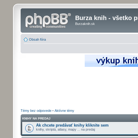
Burza knih - všetko p
Burzaknih.sk
Obsah fóra
Témy bez odpovede
•
Aktívne témy
KNIHY NA PREDAJ
Ak chcete predávať knihy kliknite sem
knihy, skriptá, atlasy, mapy ... na predaj