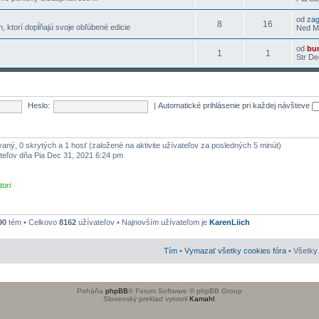
od
za
8
16
h, ktorí dopĺňajú svoje obľúbené edicie
Ned Ma
od
bu
1
1
Str De
Heslo:
|
Automatické prihlásenie pri každej návšteve
ovaný, 0 skrytých a 1 hosť (založené na aktivite užívateľov za posledných 5 minút)
teľov dňa Pia Dec 31, 2021 6:24 pm
tori
90
tém • Celkovo
8162
užívateľov • Najnovším užívateľom je
KarenLiich
Tím
•
Vymazať všetky cookies fóra
• Všetky 
Poháňa
phpBB
® Forum Software © phpBB Group
Slovenský preklad vytvoril
Kamahl
.