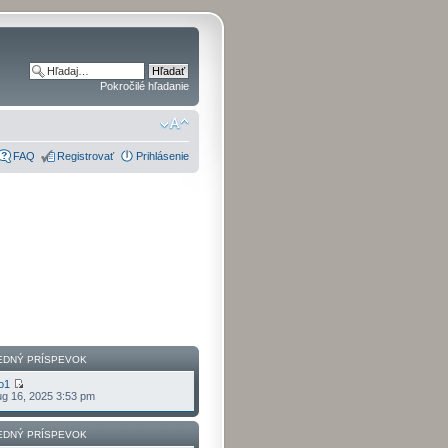
Pokročilé hľadanie
FAQ
Registrovať
Prihlásenie
EDNÝ PRÍSPEVOK
o1
g 16, 2025 3:53 pm
EDNÝ PRÍSPEVOK