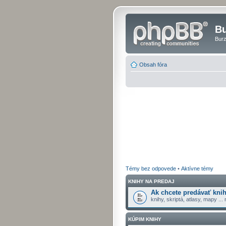
Bu
Burz
Obsah fóra
Témy bez odpovede
•
Aktívne témy
KNIHY NA PREDAJ
Ak chcete predávať knih
knihy, skriptá, atlasy, mapy ...
KÚPIM KNIHY