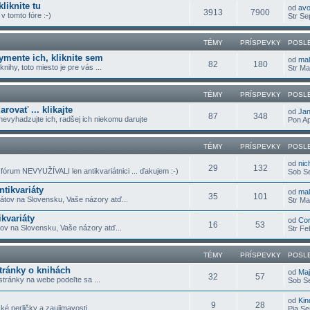
liknite tu
od
av
3913
7900
 tomto fóre :-)
Str Se
TÉMY
PRÍSPEVKY
POSL
ymente ich, kliknite sem
od
ma
82
180
nihy, toto miesto je pre vás ...
Str Ma
TÉMY
PRÍSPEVKY
POSL
ovať ... klikajte
od
Jan
87
348
nevyhadzujte ich, radšej ich niekomu darujte
Pon Ap
TÉMY
PRÍSPEVKY
POSL
od
nic
29
132
 fórum NEVYUŽÍVALI len antikvariátnici ... ďakujem :-)
Sob Se
ntikvariáty
od
ma
35
101
rátov na Slovensku, Vaše názory atď...
Str Ma
kvariáty
od
Co
16
53
ov na Slovensku, Vaše názory atď...
Str Fe
TÉMY
PRÍSPEVKY
POSL
tránky o knihách
od
Ma
32
57
stránky na webe podeľte sa ...
Sob Se
od
Kin
9
28
ké perličky a zaujimavosti ...
Pia Se