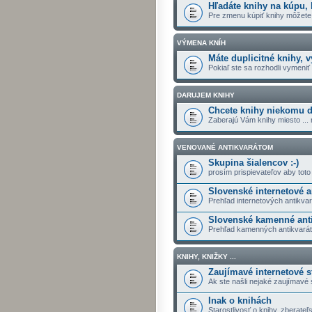
Hľadáte knihy na kúpu, k
Pre zmenu kúpiť knihy môžete v
VÝMENA KNÍH
Máte duplicitné knihy, v
Pokiaľ ste sa rozhodli vymeniť k
DARUJEM KNIHY
Chcete knihy niekomu dar
Zaberajú Vám knihy miesto ... 
VENOVANÉ ANTIKVARÁTOM
Skupina šialencov :-)
prosím prispievateľov aby toto
Slovenské internetové a
Prehľad internetových antikva
Slovenské kamenné anti
Prehľad kamenných antikvarát
KNIHY, KNIŽKY ...
Zaujímavé internetové s
Ak ste našli nejaké zaujímavé 
Inak o knihách
Starostlivosť o knihy, zberateľs