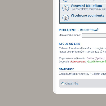
Venované bibliofilom
Pre zberateľov, milovníkov kní
Všeobecné podmienky
PRIHLÁSENIE
•
REGISTROVAŤ
Užívateľské meno:
KTO JE ON-LINE
Celkovo
2
on-line užívateľov :: 1 registr
Naraz bolo prítomných najviac
321
užíva
Registrovaní užívatelia:
Baidu [Spider]
Legenda:
Administrátori
,
Globálni moderá
ŠTATISTIKY
Celkom
24488
príspevkov • Celkom
103
Obsah fóra