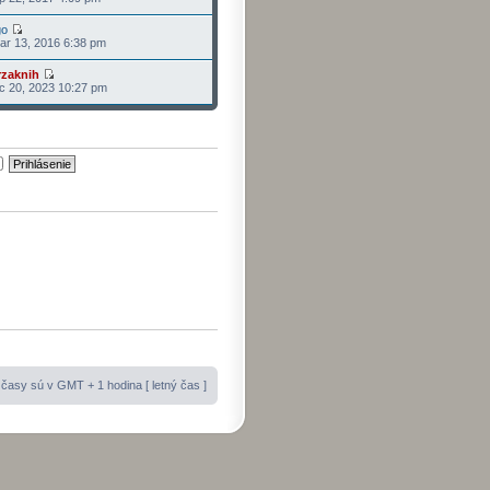
go
r 13, 2016 6:38 pm
rzaknih
c 20, 2023 10:27 pm
časy sú v GMT + 1 hodina [ letný čas ]