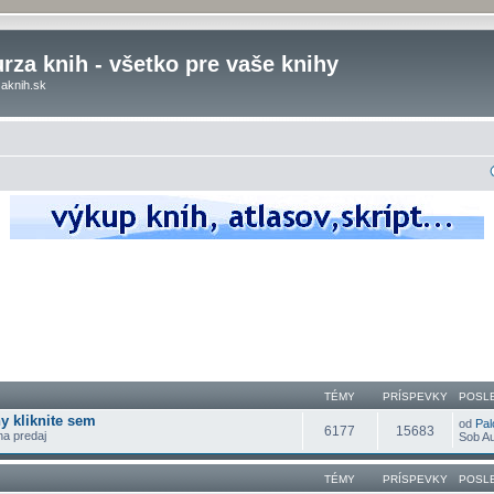
rza knih - všetko pre vaše knihy
aknih.sk
TÉMY
PRÍSPEVKY
POSL
y kliknite sem
od
Pal
6177
15683
 na predaj
Sob Au
TÉMY
PRÍSPEVKY
POSL