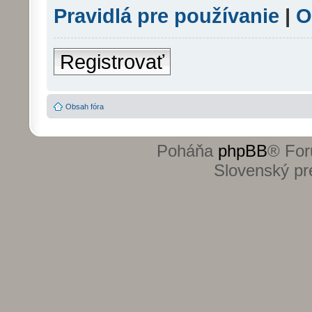
Pravidlá pre používanie
|
O
Registrovať
Obsah fóra
Poháňa
phpBB
® For
Slovenský pre