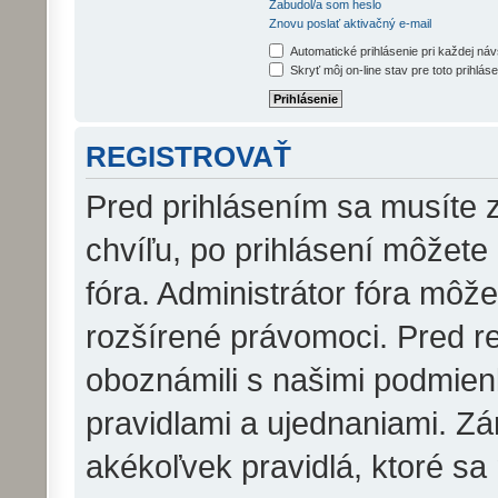
Zabudol/a som heslo
Znovu poslať aktivačný e-mail
Automatické prihlásenie pri každej ná
Skryť môj on-line stav pre toto prihláse
REGISTROVAŤ
Pred prihlásením sa musíte z
chvíľu, po prihlásení môžete
fóra. Administrátor fóra môž
rozšírené právomoci. Pred reg
oboznámili s našimi podmienk
pravidlami a ujednaniami. Zár
akékoľvek pravidlá, ktoré sa 