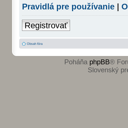
Pravidlá pre používanie
|
O
Registrovať
Obsah fóra
Poháňa
phpBB
® For
Slovenský pre