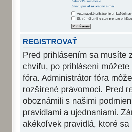
Zabudol/a som heslo
Znovu poslať aktivačný e-mail
Automatické prihlásenie pri každej ná
Skryť môj on-line stav pre toto prihláse
REGISTROVAŤ
Pred prihlásením sa musíte z
chvíľu, po prihlásení môžete
fóra. Administrátor fóra môž
rozšírené právomoci. Pred reg
oboznámili s našimi podmienk
pravidlami a ujednaniami. Zár
akékoľvek pravidlá, ktoré sa 