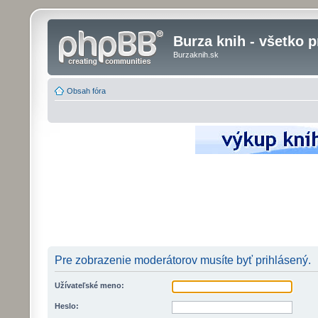
Burza knih - všetko p
Burzaknih.sk
Obsah fóra
Pre zobrazenie moderátorov musíte byť prihlásený.
Užívateľské meno:
Heslo: