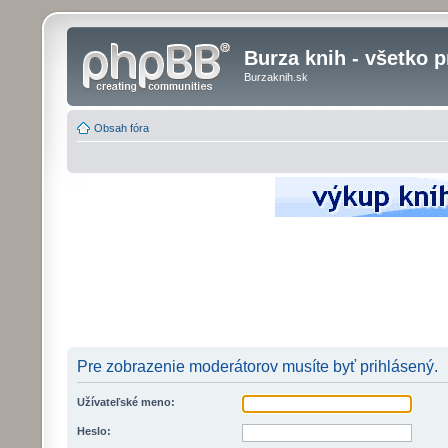
Burza knih - všetko p
Burzaknih.sk
Obsah fóra
Pre zobrazenie moderátorov musíte byť prihlásený.
Užívateľské meno:
Heslo: