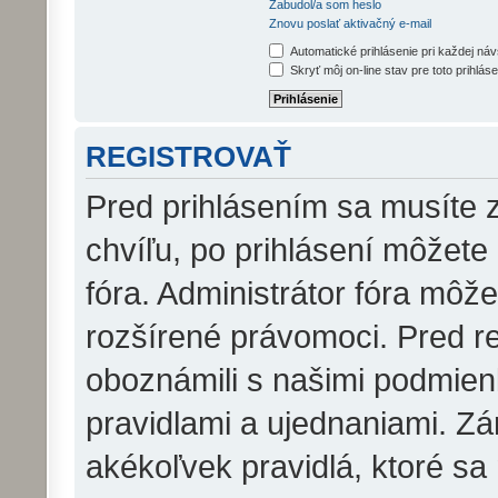
Zabudol/a som heslo
Znovu poslať aktivačný e-mail
Automatické prihlásenie pri každej ná
Skryť môj on-line stav pre toto prihláse
REGISTROVAŤ
Pred prihlásením sa musíte z
chvíľu, po prihlásení môžete
fóra. Administrátor fóra môž
rozšírené právomoci. Pred reg
oboznámili s našimi podmienk
pravidlami a ujednaniami. Zár
akékoľvek pravidlá, ktoré sa 