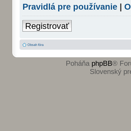
Pravidlá pre používanie
|
O
Registrovať
Obsah fóra
Poháňa
phpBB
® For
Slovenský pre