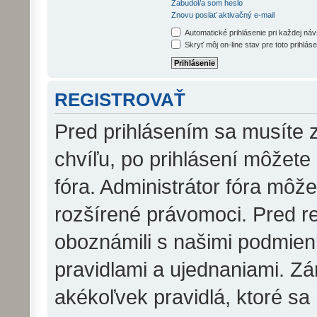
Zabudol/a som heslo
Znovu poslať aktivačný e-mail
Automatické prihlásenie pri každej ná
Skryť môj on-line stav pre toto prihláse
REGISTROVAŤ
Pred prihlásením sa musíte z
chvíľu, po prihlásení môžete
fóra. Administrátor fóra môž
rozšírené právomoci. Pred reg
oboznámili s našimi podmienk
pravidlami a ujednaniami. Zár
akékoľvek pravidlá, ktoré sa 