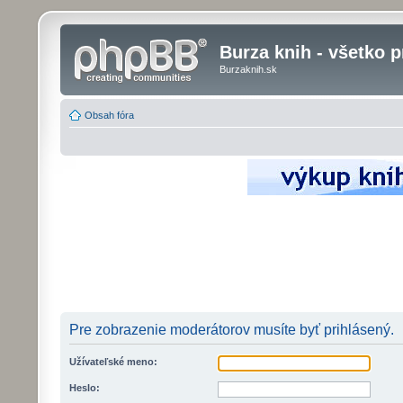
Burza knih - všetko p
Burzaknih.sk
Obsah fóra
Pre zobrazenie moderátorov musíte byť prihlásený.
Užívateľské meno:
Heslo: