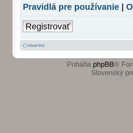
Pravidlá pre používanie
|
O
Registrovať
Obsah fóra
Poháňa
phpBB
® For
Slovenský pre