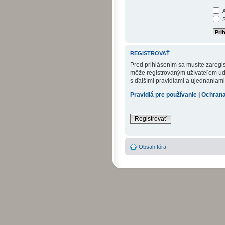
A
S
REGISTROVAŤ
Pred prihlásením sa musíte zaregist
môže registrovaným užívateľom udel
s ďalšími pravidlami a ujednaniami. 
Pravidlá pre používanie
|
Ochrana
Registrovať
Obsah fóra