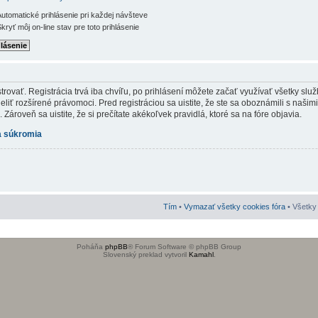
utomatické prihlásenie pri každej návšteve
kryť môj on-line stav pre toto prihlásenie
rovať. Registrácia trvá iba chvíľu, po prihlásení môžete začať využívať všetky služb
iť rozšírené právomoci. Pred registráciou sa uistite, že ste sa oboznámili s našim
Zároveň sa uistite, že si prečítate akékoľvek pravidlá, ktoré sa na fóre objavia.
 súkromia
Tím
•
Vymazať všetky cookies fóra
• Všetky 
Poháňa
phpBB
® Forum Software © phpBB Group
Slovenský preklad vytvoril
Kamahl
.