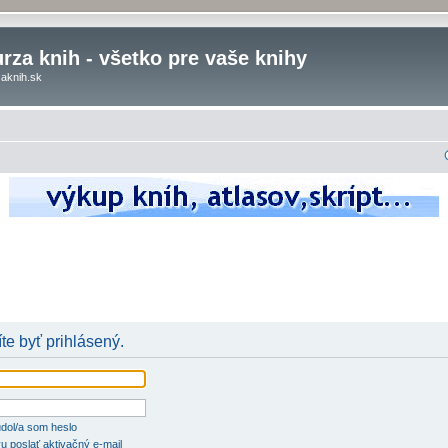
rza knih - všetko pre vaše knihy
aknih.sk
te byť prihlásený.
dol/a som heslo
u poslať aktivačný e-mail