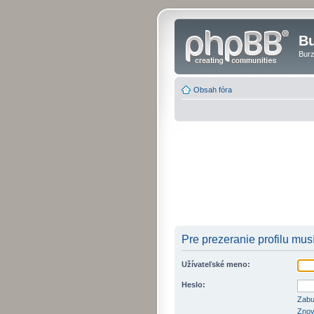
Bu
Burz
Obsah fóra
Pre prezeranie profilu musí
Užívateľské meno:
Heslo:
Zabu
Znov