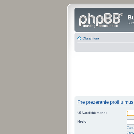
Bu
Burz
Obsah fóra
Pre prezeranie profilu musí
Užívateľské meno:
Heslo:
Zabu
Znov