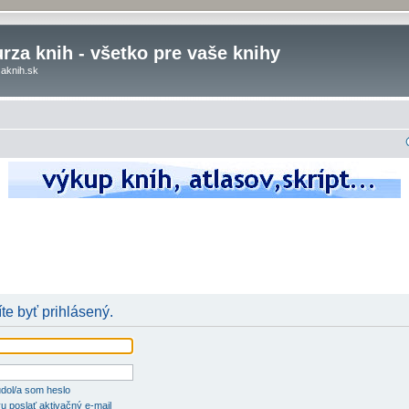
rza knih - všetko pre vaše knihy
aknih.sk
te byť prihlásený.
dol/a som heslo
u poslať aktivačný e-mail