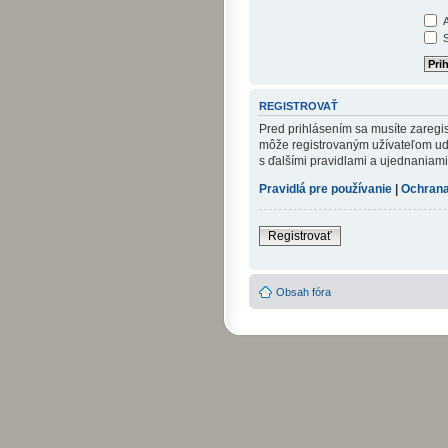
A
S
REGISTROVAŤ
Pred prihlásením sa musíte zaregist
môže registrovaným užívateľom udel
s ďalšími pravidlami a ujednaniami. 
Pravidlá pre používanie
|
Ochrana
Registrovať
Obsah fóra