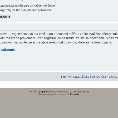
utomatické prihlásenie pri každej návšteve
kryť môj on-line stav pre toto prihlásenie
rovať. Registrácia trvá iba chvíľu, po prihlásení môžete začať využívať všetky služb
iť rozšírené právomoci. Pred registráciou sa uistite, že ste sa oboznámili s našim
Zároveň sa uistite, že si prečítate akékoľvek pravidlá, ktoré sa na fóre objavia.
 súkromia
Tím
•
Vymazať všetky cookies fóra
• Všetky 
Poháňa
phpBB
® Forum Software © phpBB Group
Slovenský preklad vytvoril
Kamahl
.