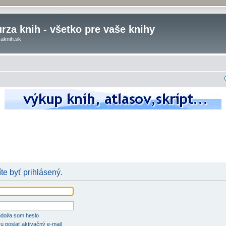
rza knih - všetko pre vaše knihy
aknih.sk
te byť prihlásený.
dol/a som heslo
u poslať aktivačný e-mail