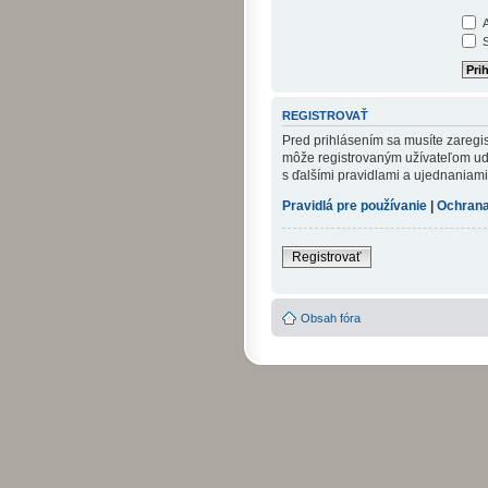
A
S
REGISTROVAŤ
Pred prihlásením sa musíte zaregist
môže registrovaným užívateľom udel
s ďalšími pravidlami a ujednaniami. 
Pravidlá pre používanie
|
Ochrana
Registrovať
Obsah fóra