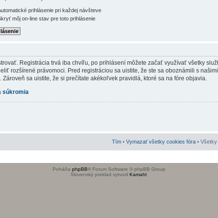
utomatické prihlásenie pri každej návšteve
kryť môj on-line stav pre toto prihlásenie
rovať. Registrácia trvá iba chvíľu, po prihlásení môžete začať využívať všetky služb
iť rozšírené právomoci. Pred registráciou sa uistite, že ste sa oboznámili s našim
Zároveň sa uistite, že si prečítate akékoľvek pravidlá, ktoré sa na fóre objavia.
 súkromia
Tím
•
Vymazať všetky cookies fóra
• Všetky 
Poháňa
phpBB
® Forum Software © phpBB Group
Slovenský preklad vytvoril
Kamahl
.