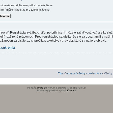
utomatické prihlásenie pri každej návšteve
kryť môj on-line stav pre toto prihlásenie
rovať. Registrácia trvá iba chvíľu, po prihlásení môžete začať využívať všetky služb
iť rozšírené právomoci. Pred registráciou sa uistite, že ste sa oboznámili s našim
Zároveň sa uistite, že si prečítate akékoľvek pravidlá, ktoré sa na fóre objavia.
 súkromia
Tím
•
Vymazať všetky cookies fóra
• Všetky 
Poháňa
phpBB
® Forum Software © phpBB Group
Slovenský preklad vytvoril
Kamahl
.