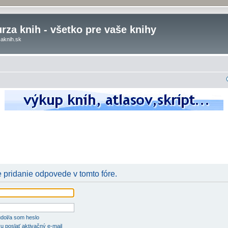
rza knih - všetko pre vaše knihy
aknih.sk
e pridanie odpovede v tomto fóre.
dol/a som heslo
u poslať aktivačný e-mail