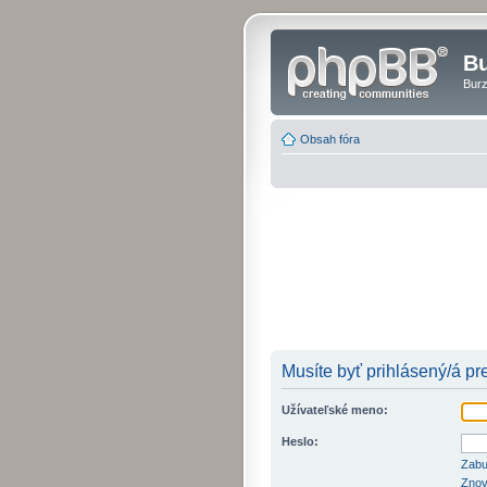
Bu
Burz
Obsah fóra
Musíte byť prihlásený/á pr
Užívateľské meno:
Heslo:
Zabu
Znov