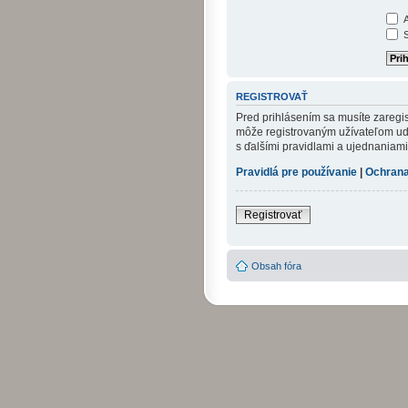
A
S
REGISTROVAŤ
Pred prihlásením sa musíte zaregist
môže registrovaným užívateľom udel
s ďalšími pravidlami a ujednaniami. 
Pravidlá pre používanie
|
Ochrana
Registrovať
Obsah fóra