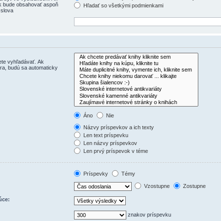
ok bude obsahovať aspoň
Hľadať so všetkými podmienkami
 slova
ete vyhľadávať. Ak
ra, budú sa automaticky
Áno
Nie
Názvy príspevkov a ich texty
Len text príspevku
Len názvy príspevkov
Len prvý príspevok v téme
Príspevky
Témy
Vzostupne
Zostupne
úce:
znakov príspevku