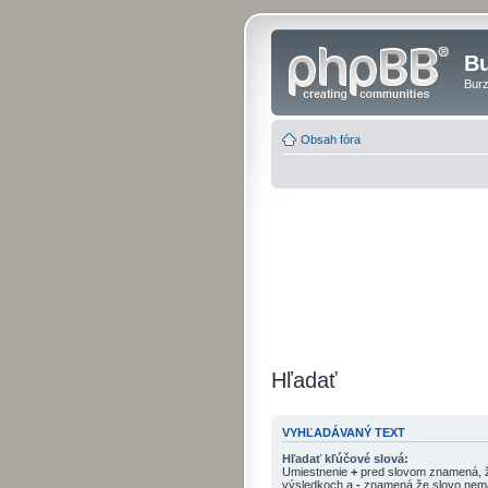
Bu
Burz
Obsah fóra
Hľadať
VYHĽADÁVANÝ TEXT
Hľadať kľúčové slová:
Umiestnenie
+
pred slovom znamená, ž
výsledkoch a
-
znamená že slovo nemá