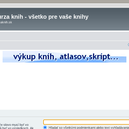
rza knih - všetko pre vaše knihy
aknih.sk
e slovo musí byť vo
Hľadať so všetkými podmienkami alebo text vyhľadávania
 byť vo výsledkoch. Ak