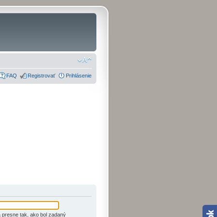
FAQ
Registrovať
Prihlásenie
 presne tak, ako bol zadaný