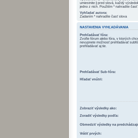
umiestnite
|
pred slová, každý výsled
jedno z nich. Použitím * nahradíte časť
Vyhľadať autora:
Zadaním * nahradíte časť slova
NASTAVENIA VYHĽADÁVANIA
Prehľadávať fóra:
Zvoľte fórum alebo fóra, v ktorých chc
nevypnete možnosť prehľadávať subfó
prehľadávať aj tie.
Prehľadávať Sub-fóra:
Hľadať vnútri:
Zobraziť výsledky ako:
Zoradiť výsledky podľa:
Obmedziť výsledky na predchádzaj
Vrátiť prvých: