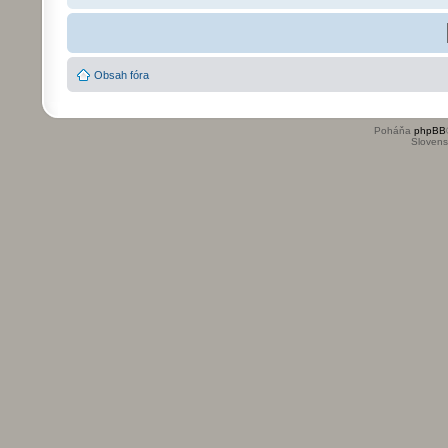
Obsah fóra
Poháňa
phpBB
Slovensk