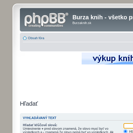
Burza knih - všetko p
Burzaknih.sk
Obsah fóra
Hľadať
VYHĽADÁVANÝ TEXT
Hľadať kľúčové slová:
Umiestnenie
+
pred slovom znamená, že slovo musí byť vo
Hľa
výsledkoch a
-
znamená že slovo nemá byť vo výsledkoch. Ak