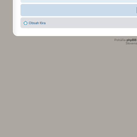
Obsah fóra
Poháňa
phpBB
Slovensk