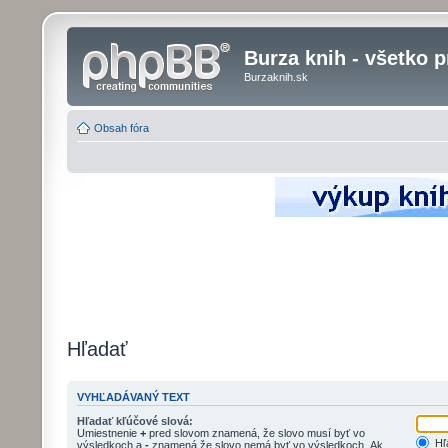
Burza knih - všetko p
Burzaknih.sk
Obsah fóra
Hľadať
VYHĽADÁVANÝ TEXT
Hľadať kľúčové slová:
Umiestnenie
+
pred slovom znamená, že slovo musí byť vo
Hľa
výsledkoch a
-
znamená že slovo nemá byť vo výsledkoch. Ak