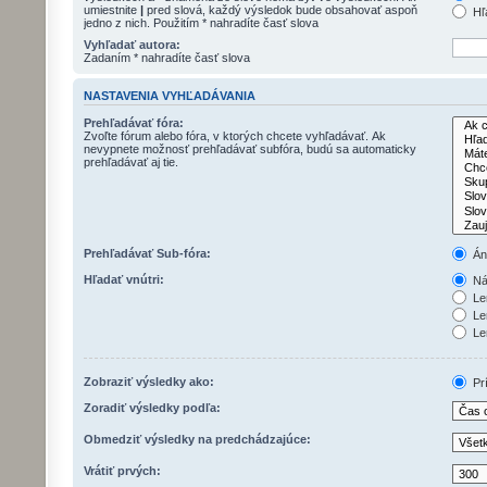
umiestnite
|
pred slová, každý výsledok bude obsahovať aspoň
Hľ
jedno z nich. Použitím * nahradíte časť slova
Vyhľadať autora:
Zadaním * nahradíte časť slova
NASTAVENIA VYHĽADÁVANIA
Prehľadávať fóra:
Zvoľte fórum alebo fóra, v ktorých chcete vyhľadávať. Ak
nevypnete možnosť prehľadávať subfóra, budú sa automaticky
prehľadávať aj tie.
Prehľadávať Sub-fóra:
Án
Hľadať vnútri:
Náz
Len
Le
Len
Zobraziť výsledky ako:
Pr
Zoradiť výsledky podľa:
Obmedziť výsledky na predchádzajúce:
Vrátiť prvých: