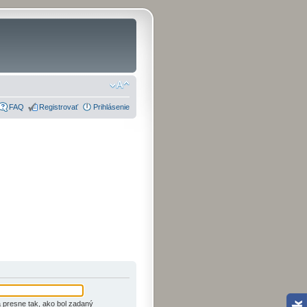
FAQ
Registrovať
Prihlásenie
 presne tak, ako bol zadaný