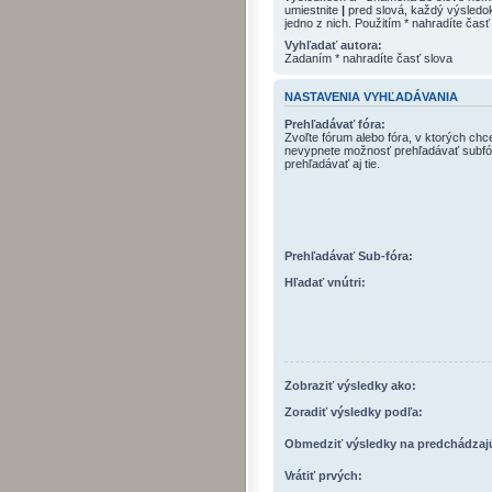
umiestnite
|
pred slová, každý výsled
jedno z nich. Použitím * nahradíte časť
Vyhľadať autora:
Zadaním * nahradíte časť slova
NASTAVENIA VYHĽADÁVANIA
Prehľadávať fóra:
Zvoľte fórum alebo fóra, v ktorých chc
nevypnete možnosť prehľadávať subfó
prehľadávať aj tie.
Prehľadávať Sub-fóra:
Hľadať vnútri:
Zobraziť výsledky ako:
Zoradiť výsledky podľa:
Obmedziť výsledky na predchádzaj
Vrátiť prvých: