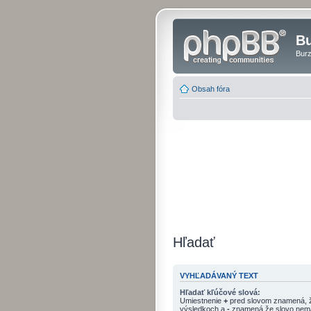
Bu
Burz
Obsah fóra
Hľadať
VYHĽADÁVANÝ TEXT
Hľadať kľúčové slová:
Umiestnenie
+
pred slovom znamená, ž
výsledkoch a
-
znamená že slovo nemá