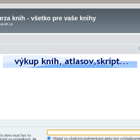
rza knih - všetko pre vaše knihy
aknih.sk
e slovo musí byť vo
Hľadať so všetkými podmienkami alebo text vyhľadávania
 byť vo výsledkoch. Ak