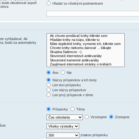
ok bude obsahovať aspoň
Hľadať so všetkými podmienkami
 slova
ete vyhľadávať. Ak
ra, budú sa automaticky
Áno
Nie
Názvy príspevkov a ich texty
Len text príspevku
Len názvy príspevkov
Len prvý príspevok v téme
Príspevky
Témy
Vzostupne
Zostupne
úce:
znakov príspevku