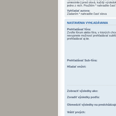
umiestnite
|
pred slová, každý výsled
jedno z nich. Použitím * nahradíte časť
Vyhľadať autora:
Zadaním * nahradíte časť slova
NASTAVENIA VYHĽADÁVANIA
Prehľadávať fóra:
Zvoľte fórum alebo fóra, v ktorých chc
nevypnete možnosť prehľadávať subfó
prehľadávať aj tie.
Prehľadávať Sub-fóra:
Hľadať vnútri:
Zobraziť výsledky ako:
Zoradiť výsledky podľa:
Obmedziť výsledky na predchádzaj
Vrátiť prvých: