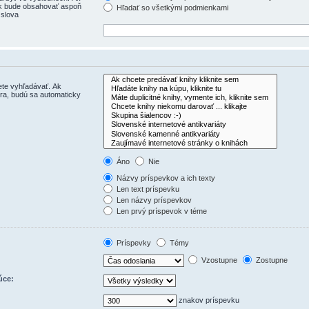
ok bude obsahovať aspoň
Hľadať so všetkými podmienkami
 slova
ete vyhľadávať. Ak
ra, budú sa automaticky
Áno
Nie
Názvy príspevkov a ich texty
Len text príspevku
Len názvy príspevkov
Len prvý príspevok v téme
Príspevky
Témy
Vzostupne
Zostupne
úce:
znakov príspevku