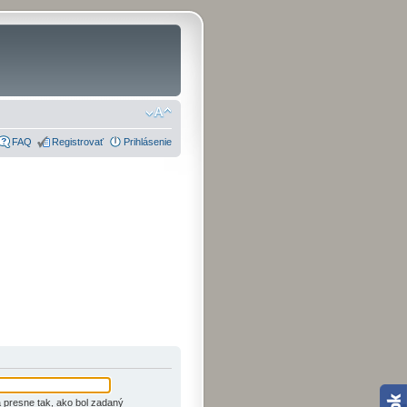
FAQ
Registrovať
Prihlásenie
 presne tak, ako bol zadaný