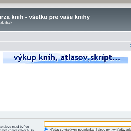
rza knih - všetko pre vaše knihy
aknih.sk
e slovo musí byť vo
Hľadať so všetkými podmienkami alebo text vyhľadávania
 byť vo výsledkoch. Ak