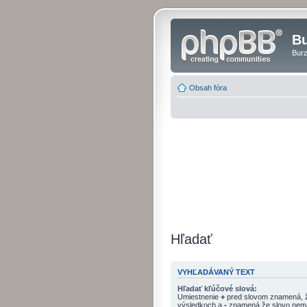
Bu
Burz
Obsah fóra
Hľadať
VYHĽADÁVANÝ TEXT
Hľadať kľúčové slová:
Umiestnenie
+
pred slovom znamená, ž
výsledkoch a
-
znamená že slovo nemá