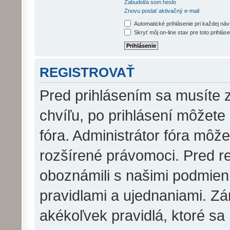
Zabudol/a som heslo
Znovu poslať aktivačný e-mail
Automatické prihlásenie pri každej ná
Skryť môj on-line stav pre toto prihláse
REGISTROVAŤ
Pred prihlásením sa musíte z
chvíľu, po prihlásení môžete
fóra. Administrátor fóra môž
rozšírené právomoci. Pred reg
oboznámili s našimi podmienk
pravidlami a ujednaniami. Zár
akékoľvek pravidlá, ktoré sa 