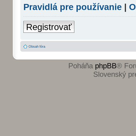
Pravidlá pre používanie
|
O
Registrovať
Obsah fóra
Poháňa
phpBB
® For
Slovenský pre