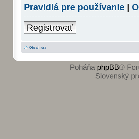
Pravidlá pre používanie
|
O
Registrovať
Obsah fóra
Poháňa
phpBB
® For
Slovenský pre