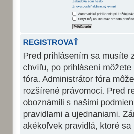
Zabudol/a som heslo
Znovu poslať aktivačný e-mail
Automatické prihlásenie pri každej ná
Skryť môj on-line stav pre toto prihláse
REGISTROVAŤ
Pred prihlásením sa musíte z
chvíľu, po prihlásení môžete
fóra. Administrátor fóra môž
rozšírené právomoci. Pred reg
oboznámili s našimi podmienk
pravidlami a ujednaniami. Zár
akékoľvek pravidlá, ktoré sa 