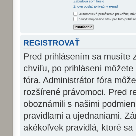
Zabudol/a som heslo
Znovu poslať aktivačný e-mail
Automatické prihlásenie pri každej ná
Skryť môj on-line stav pre toto prihláse
REGISTROVAŤ
Pred prihlásením sa musíte z
chvíľu, po prihlásení môžete
fóra. Administrátor fóra môž
rozšírené právomoci. Pred reg
oboznámili s našimi podmienk
pravidlami a ujednaniami. Zár
akékoľvek pravidlá, ktoré sa 