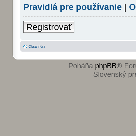
Pravidlá pre používanie
|
O
Registrovať
Obsah fóra
Poháňa
phpBB
® For
Slovenský pre