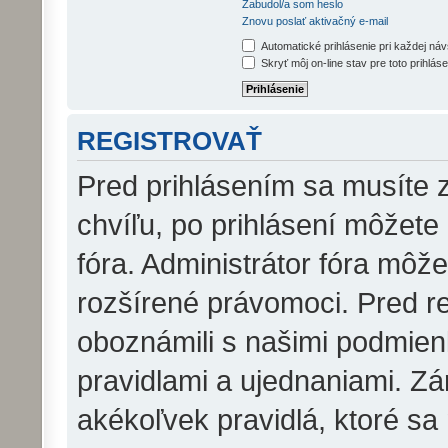
Zabudol/a som heslo
Znovu poslať aktivačný e-mail
Automatické prihlásenie pri každej ná
Skryť môj on-line stav pre toto prihláse
REGISTROVAŤ
Pred prihlásením sa musíte z
chvíľu, po prihlásení môžete
fóra. Administrátor fóra môž
rozšírené právomoci. Pred reg
oboznámili s našimi podmienk
pravidlami a ujednaniami. Zár
akékoľvek pravidlá, ktoré sa 