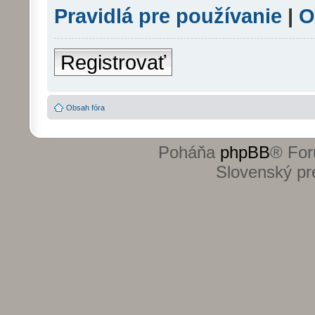
Pravidlá pre používanie
|
O
Registrovať
Obsah fóra
Poháňa
phpBB
® For
Slovenský pre