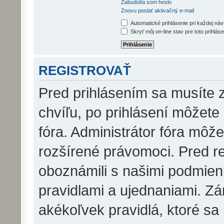
Zabudol/a som heslo
Znovu poslať aktivačný e-mail
Automatické prihlásenie pri každej ná
Skryť môj on-line stav pre toto prihláse
REGISTROVAŤ
Pred prihlásením sa musíte z
chvíľu, po prihlásení môžete
fóra. Administrátor fóra môž
rozšírené právomoci. Pred reg
oboznámili s našimi podmienk
pravidlami a ujednaniami. Zár
akékoľvek pravidlá, ktoré sa 