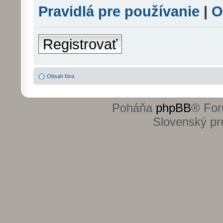
Pravidlá pre používanie
|
O
Registrovať
Obsah fóra
Poháňa
phpBB
® For
Slovenský pre