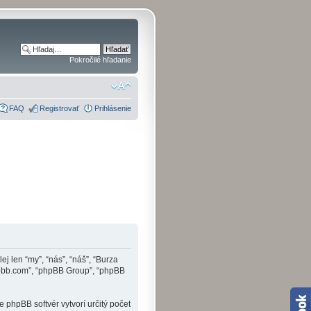
Pokročilé hľadanie
FAQ
Registrovať
Prihlásenie
j len “my”, “nás”, “náš”, “Burza
.phpbb.com”, “phpBB Group”, “phpBB
phpBB softvér vytvorí určitý počet