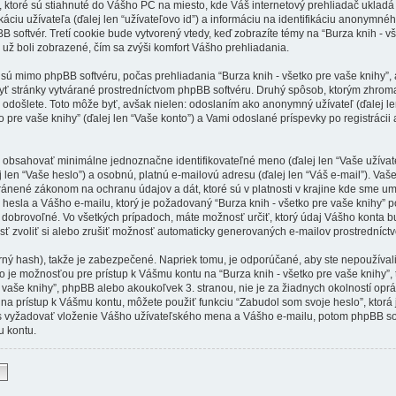
y, ktoré sú stiahnuté do Vášho PC na miesto, kde Váš internetový prehliadač uklad
káciu užívateľa (ďalej len “užívateľovo id”) a informáciu na identifikáciu anonymného
 softvér. Tretí cookie bude vytvorený vtedy, keď zobrazíte témy na “Burza knih - vš
 už boli zobrazené, čím sa zvýši komfort Vášho prehliadania.
 sú mimo phpBB softvéru, počas prehliadania “Burza knih - všetko pre vaše knihy”,
yť stránky vytvárané prostredníctvom phpBB softvéru. Druhý spôsob, ktorým zhro
 odošlete. Toto môže byť, avšak nielen: odoslaním ako anonymný užívateľ (ďalej l
o pre vaše knihy” (ďalej len “Vaše konto”) a Vami odoslané príspevky po registrácii 
bsahovať minimálne jednoznačne identifikovateľné meno (ďalej len “Vaše užívat
j len “Vaše heslo”) a osobnú, platnú e-mailovú adresu (ďalej len “Váš e-mail”). Va
hránené zákonom na ochranu údajov a dát, ktoré sú v platnosti v krajine kde sme u
esla a Vášho e-mailu, ktorý je požadovaný “Burza knih - všetko pre vaše knihy” po
dobrovoľné. Vo všetkých prípadoch, máte možnosť určiť, ktorý údaj Vášho konta 
ť zvoliť si alebo zrušiť možnosť automaticky generovaných e-mailov prostredníct
rný hash), takže je zabezpečené. Napriek tomu, je odporúčané, aby ste nepoužíval
o je možnosťou pre prístup k Vášmu kontu na “Burza knih - všetko pre vaše knihy”, t
pre vaše knihy”, phpBB alebo akoukoľvek 3. stranou, nie je za žiadnych okolností op
 na prístup k Vášmu kontu, môžete použiť funkciu “Zabudol som svoje heslo”, ktorá
s vyžadovať vloženie Vášho užívateľského mena a Vášho e-mailu, potom phpBB sof
 kontu.