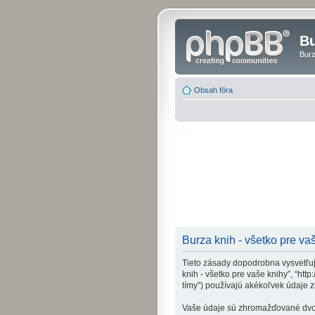
Bu
Burz
Obsah fóra
Burza knih - všetko pre va
Tieto zásady dopodrobna vysvetľujú
knih - všetko pre vaše knihy”, “htt
tímy”) používajú akékoľvek údaje 
Vaše údaje sú zhromažďované dvomi 