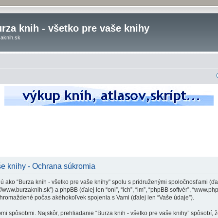
rza knih - všetko pre vaše knihy
aknih.sk
še knihy - Ochrana súkromia
 ako “Burza knih - všetko pre vaše knihy” spolu s pridruženými spoločnosťami (ďale
p://www.burzaknih.sk”) a phpBB (ďalej len “oni”, “ich”, “im”, “phpBB softvér”, “www
zhromaždené počas akéhokoľvek spojenia s Vami (ďalej len “Vaše údaje”).
spôsobmi. Najskôr, prehliadanie “Burza knih - všetko pre vaše knihy” spôsobí, že 