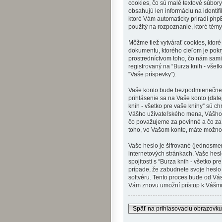
cookies, čo sú malé textové súbor
obsahujú len informáciu na identifi
ktoré Vám automaticky priradí phpBB
použitý na rozpoznanie, ktoré témy
Môžme tiež vytvárať cookies, ktoré
dokumentu, ktorého cieľom je pokr
prostredníctvom toho, čo nám sami
registrovaný na “Burza knih - všetk
“Vaše príspevky”).
Vaše konto bude bezpodmienečne o
prihlásenie sa na Vaše konto (ďale
knih - všetko pre vaše knihy” sú c
Vášho užívateľského mena, Vášho h
čo považujeme za povinné a čo za 
toho, vo Vašom konte, máte možnos
Vaše heslo je šifrované (jednosme
internetových stránkach. Vaše hesl
spojitosti s “Burza knih - všetko 
prípade, že zabudnete svoje heslo
softvéru. Tento proces bude od Vá
Vám znovu umožní prístup k Vášmu
Späť na prihlasovaciu obrazovku