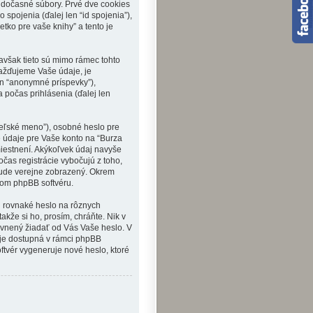
á dočasné súbory. Prvé dve cookies
 spojenia (ďalej len “id spojenia”),
etko pre vaše knihy” a tento je
 avšak tieto sú mimo rámec tohto
mažďujeme Vaše údaje, je
en “anonymné príspevky”),
a počas prihlásenia (ďalej len
eľské meno”), osobné heslo pre
še údaje pre Vaše konto na “Burza
miestnení. Akýkoľvek údaj navyše
čas registrácie vybočujú z toho,
bude verejne zobrazený. Okrem
vom phpBB softvéru.
i rovnaké heslo na rôznych
akže si ho, prosím, chráňte. Nik v
rávnený žiadať od Vás Vaše heslo. V
 je dostupná v rámci phpBB
tvér vygeneruje nové heslo, ktoré