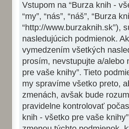
Vstupom na “Burza knih - vše
“my”, “nás”, “náš”, “Burza kn
“http://www.burzaknih.sk”),
nasledujúcich podmienok. Ak
vymedzením všetkých nasled
prosím, nevstupujte a/alebo 
pre vaše knihy”. Tieto pod
my spravíme všetko preto, a
zmenách, avšak bude rozumn
pravidelne kontrolovať poča
knih - všetko pre vaše knihy
zmenou týchto podmienok, kt