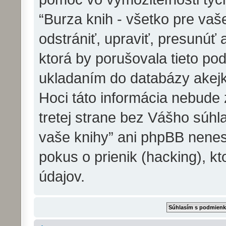
“Burza knih - všetko pre va
odstrániť, upraviť, presunúť
ktorá by porušovala tieto pod
ukladaním do databázy akejko
Hoci táto informácia nebude
tretej strane bez Vášho súhla
vaše knihy” ani phpBB nene
pokus o prienik (hacking), kt
údajov.