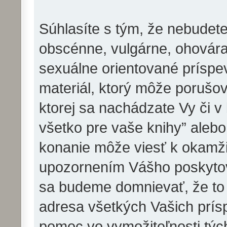
Súhlasíte s tým, že nebudete
obscénne, vulgárne, ohovára
sexuálne orientované príspev
materiál, ktorý môže porušov
ktorej sa nachádzate Vy či v
všetko pre vaše knihy” aleb
konanie môže viesť k okamži
upozornením Vášho poskytova
sa budeme domnievať, že to
adresa všetkých Vašich prí
pomoc vo vymožiteľnosti týc