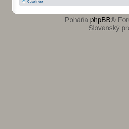
Obsah fóra
Poháňa
phpBB
® For
Slovenský pre