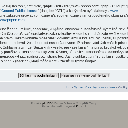
ďalej len “oni”, “im”, “ich”, “phpBB software”, “www.phpbb.com”, “phpBB Group”, “p
“
General Public License
” (ďalej len “GPL”) a ktorý môže byť stiahnutý z
www.phpb
iktne zakazuje určovať čo môžme a/alebo nemôžme v rámci povoleného obsahu a/al
//www.phpbb.com/
.
ielať žiadne urážlivé, obscénne, vulgárne, ohováracie, nenávistné, výhražné, sexu
torý môže porušovať ktorékoľvek zákony krajiny, v ktorej sa nachádzate Vy či v ktor
né právo. Takéto konanie môže viesť k okamžitému a trvalému vylúčeniu, s upozo
budeme domnievať, že to bude od nás požadované. IP adresa všetkých Vašich prí
. Súhlasíte s tým, že “Burza knih - všetko pre vaše knihy” má právo kedykoľvek ods
y porušovala tieto podmienky. Ako užívateľ, súhlasíte s ukladaním do databázy akej
nená/poskytnutá žiadnej tretej strane bez Vášho súhlasu, ani “Burza knih - všetko
prienik (hacking), ktorý môže viesť k zneužitiu týchto údajov.
Tím
•
Vymazať všetky cookies fóra
• Všetky 
Poháňa
phpBB
® Forum Software © phpBB Group
Slovenský preklad vytvoril
Kamahl
.