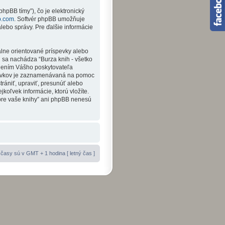
hpBB tímy”), čo je elektronický
b.com
. Softvér phpBB umožňuje
ebo správy. Pre ďalšie informácie
álne orientované príspevky alebo
ej sa nachádza “Burza knih - všetko
rnením Vášho poskytovateľa
spevkov je zaznamenávaná na pomoc
trániť, upraviť, presunúť alebo
koľvek informácie, ktorú vložíte.
 pre vaše knihy” ani phpBB nenesú
časy sú v GMT + 1 hodina [ letný čas ]