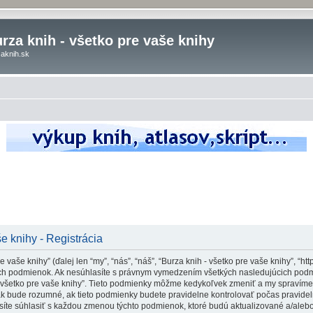
rza knih - všetko pre vaše knihy
aknih.sk
e knihy - Registrácia
vaše knihy” (ďalej len “my”, “nás”, “náš”, “Burza knih - všetko pre vaše knihy”, “htt
 podmienok. Ak nesúhlasíte s právnym vymedzením všetkých nasledujúcich podmi
- všetko pre vaše knihy”. Tieto podmienky môžme kedykoľvek zmeniť a my spravíme
ak bude rozumné, ak tieto podmienky budete pravidelne kontrolovať počas pravidel
usíte súhlasiť s každou zmenou týchto podmienok, ktoré budú aktualizované a/aleb