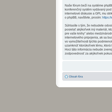
Naše fórum beží na systéme phpBB (
konferenčný systém vydávaný pod 
internetové diskusie a GPL mu str
o phpBB, navštívte, prosím:
https:
Súhlasíte s tým, že nebudete odos
posielať akýkoľvek iný materiál, k
pre vaše knihy” alebo medzinárod
internetového pripojenia, ak sa 
vo vymožiteľnosti týchto podmienok
uzamknúť ktorúkoľvek tému, ktorá b
Hoci táto informácia nebude zverej
zodpovednosť za akýkoľvek pokus o 
Obsah fóra