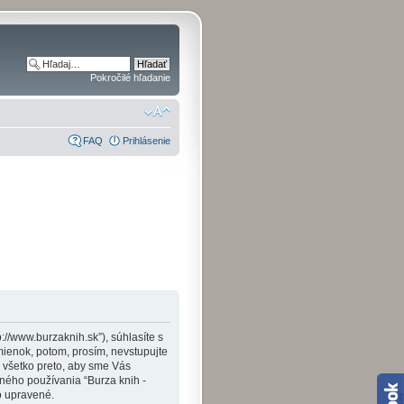
Pokročilé hľadanie
FAQ
Prihlásenie
p://www.burzaknih.sk”), súhlasíte s
enok, potom, prosím, nevstupujte
 všetko preto, aby sme Vás
ného používania “Burza knih -
o upravené.