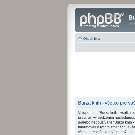
Bu
Burz
Obsah fóra
Burza knih - všetko pre vaš
Vstupom na “Burza knih - všetko pre 
právnym vymedzením nasledujúcich
a/alebo nepoužívajte “Burza knih 
informovali o týchto zmenách, avš
všetko pre vaše knihy”, pretože m