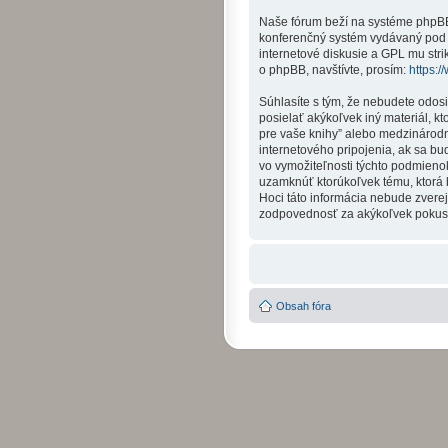
Naše fórum beží na systéme phpBB (
konferenčný systém vydávaný pod 
internetové diskusie a GPL mu str
o phpBB, navštívte, prosím:
https:
Súhlasíte s tým, že nebudete odos
posielať akýkoľvek iný materiál, k
pre vaše knihy” alebo medzinárod
internetového pripojenia, ak sa 
vo vymožiteľnosti týchto podmienok
uzamknúť ktorúkoľvek tému, ktorá b
Hoci táto informácia nebude zverej
zodpovednosť za akýkoľvek pokus o 
Obsah fóra