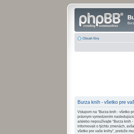
Bu
Burz
Obsah fóra
Burza knih - všetko pre vaš
Vstupom na “Burza knih - všetko pre 
právnym vymedzením nasledujúcich
a/alebo nepoužívajte “Burza knih 
informovali o týchto zmenách, avš
všetko pre vaše knihy”, pretože m