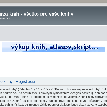
rza knih - všetko pre vaše knihy
aknih.sk
e knihy - Registrácia
vaše knihy” (ďalej len “my”, “nás”, “náš”, “Burza knih - všetko pre vaše knihy”, “htt
 podmienok. Ak nesúhlasíte s právnym vymedzením všetkých nasledujúcich podmi
- všetko pre vaše knihy”. Tieto podmienky môžme kedykoľvek zmeniť a my spravíme
ak bude rozumné, ak tieto podmienky budete pravidelne kontrolovať počas pravidel
usíte súhlasiť s každou zmenou týchto podmienok, ktoré budú aktualizované a/aleb