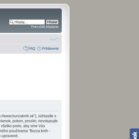
Pokročilé hľadanie
FAQ
Prihlásenie
p://www.burzaknih.sk”), súhlasíte s
enok, potom, prosím, nevstupujte
 všetko preto, aby sme Vás
ného používania “Burza knih -
o upravené.