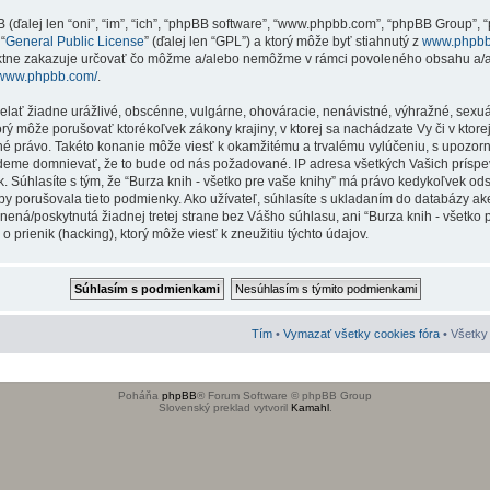
ďalej len “oni”, “im”, “ich”, “phpBB software”, “www.phpbb.com”, “phpBB Group”, “p
“
General Public License
” (ďalej len “GPL”) a ktorý môže byť stiahnutý z
www.phpb
iktne zakazuje určovať čo môžme a/alebo nemôžme v rámci povoleného obsahu a/al
//www.phpbb.com/
.
ielať žiadne urážlivé, obscénne, vulgárne, ohováracie, nenávistné, výhražné, sexu
torý môže porušovať ktorékoľvek zákony krajiny, v ktorej sa nachádzate Vy či v ktor
né právo. Takéto konanie môže viesť k okamžitému a trvalému vylúčeniu, s upozo
budeme domnievať, že to bude od nás požadované. IP adresa všetkých Vašich prí
. Súhlasíte s tým, že “Burza knih - všetko pre vaše knihy” má právo kedykoľvek ods
y porušovala tieto podmienky. Ako užívateľ, súhlasíte s ukladaním do databázy akej
nená/poskytnutá žiadnej tretej strane bez Vášho súhlasu, ani “Burza knih - všetko
prienik (hacking), ktorý môže viesť k zneužitiu týchto údajov.
Tím
•
Vymazať všetky cookies fóra
• Všetky 
Poháňa
phpBB
® Forum Software © phpBB Group
Slovenský preklad vytvoril
Kamahl
.