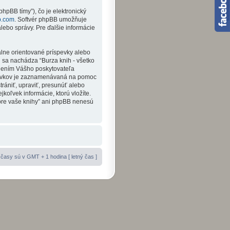
hpBB tímy”), čo je elektronický
b.com
. Softvér phpBB umožňuje
ebo správy. Pre ďalšie informácie
álne orientované príspevky alebo
ej sa nachádza “Burza knih - všetko
rnením Vášho poskytovateľa
spevkov je zaznamenávaná na pomoc
trániť, upraviť, presunúť alebo
koľvek informácie, ktorú vložíte.
 pre vaše knihy” ani phpBB nenesú
časy sú v GMT + 1 hodina [ letný čas ]