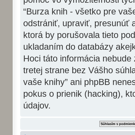
“Burza knih - všetko pre va
odstrániť, upraviť, presunúť
ktorá by porušovala tieto pod
ukladaním do databázy akejko
Hoci táto informácia nebude
tretej strane bez Vášho súhla
vaše knihy” ani phpBB nene
pokus o prienik (hacking), kt
údajov.