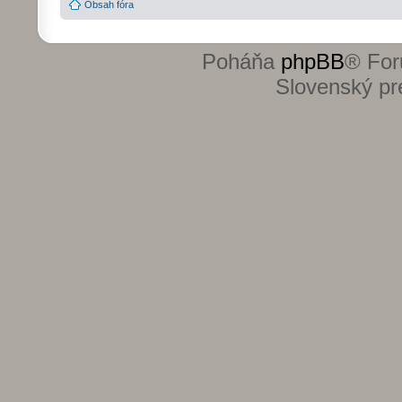
Obsah fóra
Poháňa
phpBB
® For
Slovenský pre