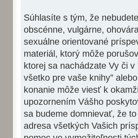
Súhlasíte s tým, že nebudete
obscénne, vulgárne, ohovára
sexuálne orientované príspev
materiál, ktorý môže porušov
ktorej sa nachádzate Vy či v
všetko pre vaše knihy” aleb
konanie môže viesť k okamži
upozornením Vášho poskytova
sa budeme domnievať, že to
adresa všetkých Vašich prí
pomoc vo vymožiteľnosti týc