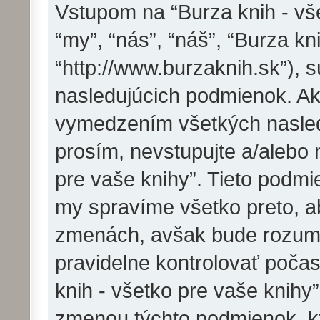
Vstupom na “Burza knih - vše
“my”, “nás”, “náš”, “Burza kn
“http://www.burzaknih.sk”),
nasledujúcich podmienok. Ak
vymedzením všetkých nasled
prosím, nevstupujte a/alebo 
pre vaše knihy”. Tieto pod
my spravíme všetko preto, a
zmenách, avšak bude rozumn
pravidelne kontrolovať poča
knih - všetko pre vaše knihy
zmenou týchto podmienok, kt