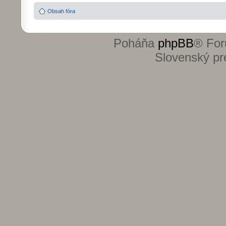
Obsah fóra
Poháňa
phpBB
® For
Slovenský pre