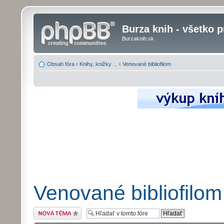
Burza knih - všetko p
Burzaknih.sk
Obsah fóra
‹
Knihy, knižky ...
‹
Venované bibliofilom
Venované bibliofilom
Odoslať novú tému