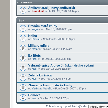
OZNÁMENIA
Antikvariat.sk - nový antikvariát
od
burzaknih
» Štv Okt 28, 2004 10:44 pm
TÉMY
Predám staré knihy
od
zago
» Ned Mar 13, 2016 6:38 pm
Kniha
od
Phersu
» Sob Jan 05, 2008 11:03 pm
Military edície
od
foster
» Uto Dec 23, 2014 1:25 am
Ex libris
od
Hosť
» Pia Dec 30, 2005 3:33 pm
Vybrané spisy Aloise Jiráska - druhé vydáni
od
Hosť
» Sob Jan 22, 2005 1:52 pm
Zelená knižnica
od
Hosť
» Sob Feb 17, 2007 8:45 pm
Zbierame komunistické knihy
od
Vladislav Marušic
» Pon Okt 08, 2007 1:17 pm
Pomoc!
od
wlad
» Štv Feb 02, 2006 9:57 pm
Zobraziť témy z predchádzajúceho: