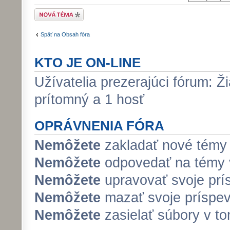
Odoslať novú tému
Späť na Obsah fóra
KTO JE ON-LINE
Užívatelia prezerajúci fórum: Ži
prítomný a 1 hosť
OPRÁVNENIA FÓRA
Nemôžete
zakladať nové témy 
Nemôžete
odpovedať na témy v
Nemôžete
upravovať svoje prí
Nemôžete
mazať svoje príspev
Nemôžete
zasielať súbory v to