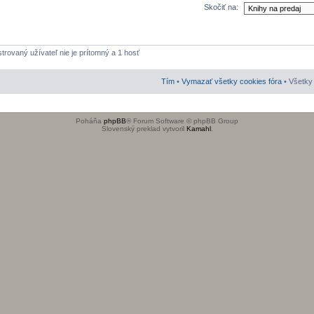
Skočiť na:
strovaný užívateľ nie je prítomný a 1 hosť
Tím
•
Vymazať všetky cookies fóra
• Všetky 
Poháňa
phpBB
® Forum Software © phpBB Group
Slovenský preklad vytvoril
Kamahl
.