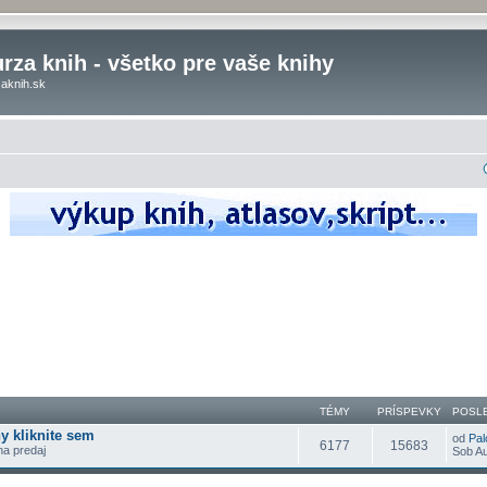
rza knih - všetko pre vaše knihy
aknih.sk
TÉMY
PRÍSPEVKY
POSL
y kliknite sem
od
Pal
6177
15683
 na predaj
Sob Au