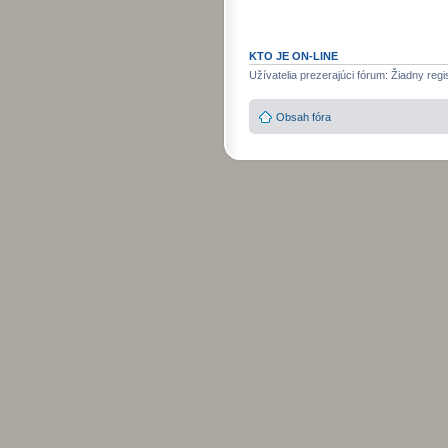
KTO JE ON-LINE
Užívatelia prezerajúci fórum: Žiadny regi
Obsah fóra