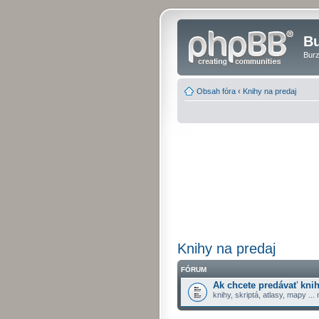
Bu
Burz
Obsah fóra
‹
Knihy na predaj
Knihy na predaj
FÓRUM
Ak chcete predávať knih
knihy, skriptá, atlasy, mapy ...