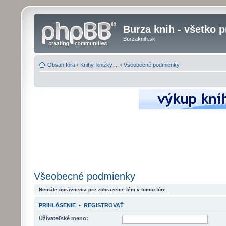
Burza knih - všetko p
Burzaknih.sk
Obsah fóra
‹
Knihy, knižky ...
‹
Všeobecné podmienky
Všeobecné podmienky
Nemáte oprávnenia pre zobrazenie tém v tomto fóre.
PRIHLÁSENIE
•
REGISTROVAŤ
Užívateľské meno: