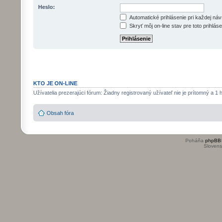
Heslo:
Automatické prihlásenie pri každej ná
Skryť môj on-line stav pre toto prihláse
KTO JE ON-LINE
Užívatelia prezerajúci fórum: Žiadny registrovaný užívateľ nie je prítomný a 1 
Obsah fóra
Poháňa
phpBB
Slovensk