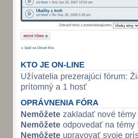
od
Hosť
» Sob Jan 20, 2007 10:54 am
Ukažky z knih
od
Hosť
» Štv Dec 28, 2006 5:38 pm
Zobraziť témy z predchádzajúceho:
Odoslať novú tému
Späť na Obsah fóra
KTO JE ON-LINE
Užívatelia prezerajúci fórum: Ži
prítomný a 1 hosť
OPRÁVNENIA FÓRA
Nemôžete
zakladať nové témy 
Nemôžete
odpovedať na témy v
Nemôžete
upravovať svoje prí