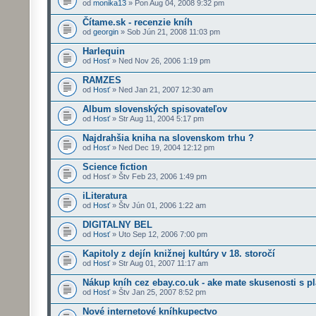
od
monika13
» Pon Aug 04, 2008 9:32 pm
Čítame.sk - recenzie kníh
od
georgin
» Sob Jún 21, 2008 11:03 pm
Harlequin
od
Hosť
» Ned Nov 26, 2006 1:19 pm
RAMZES
od
Hosť
» Ned Jan 21, 2007 12:30 am
Album slovenských spisovateľov
od
Hosť
» Str Aug 11, 2004 5:17 pm
Najdrahšia kniha na slovenskom trhu ?
od
Hosť
» Ned Dec 19, 2004 12:12 pm
Science fiction
od Hosť » Štv Feb 23, 2006 1:49 pm
iLiteratura
od
Hosť
» Štv Jún 01, 2006 1:22 am
DIGITALNY BEL
od
Hosť
» Uto Sep 12, 2006 7:00 pm
Kapitoly z dejín knižnej kultúry v 18. storočí
od
Hosť
» Str Aug 01, 2007 11:17 am
Nákup kníh cez ebay.co.uk - ake mate skusenosti s p
od
Hosť
» Štv Jan 25, 2007 8:52 pm
Nové internetové kníhkupectvo