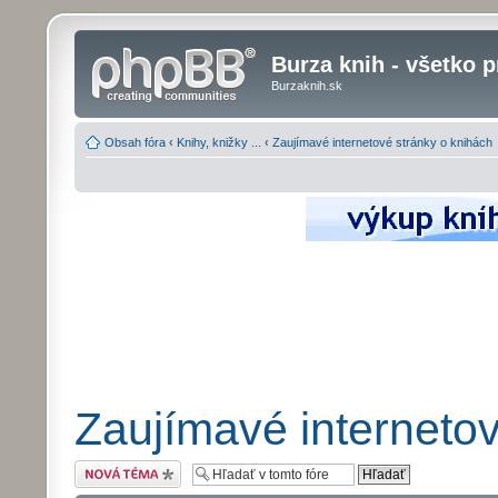
Burza knih - všetko p
Burzaknih.sk
Obsah fóra
‹
Knihy, knižky ...
‹
Zaujímavé internetové stránky o knihách
Zaujímavé internetov
Odoslať novú tému