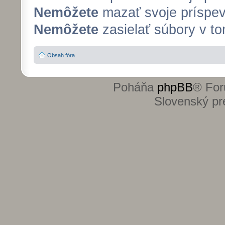
Nemôžete
mazať svoje príspev
Nemôžete
zasielať súbory v to
Obsah fóra
Poháňa
phpBB
® For
Slovenský pre