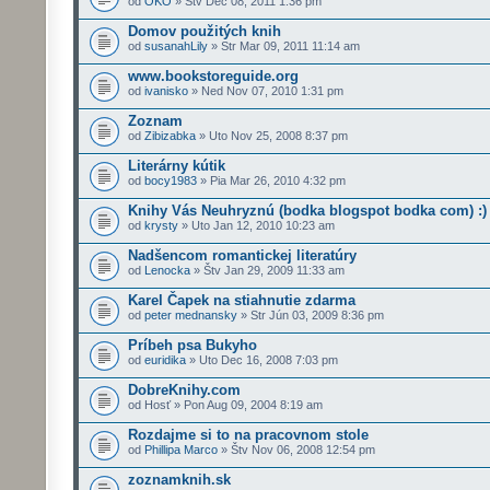
od
OKO
» Štv Dec 08, 2011 1:36 pm
Domov použitých knih
od
susanahLily
» Str Mar 09, 2011 11:14 am
www.bookstoreguide.org
od
ivanisko
» Ned Nov 07, 2010 1:31 pm
Zoznam
od
Zibizabka
» Uto Nov 25, 2008 8:37 pm
Literárny kútik
od
bocy1983
» Pia Mar 26, 2010 4:32 pm
Knihy Vás Neuhryznú (bodka blogspot bodka com) :)
od
krysty
» Uto Jan 12, 2010 10:23 am
Nadšencom romantickej literatúry
od
Lenocka
» Štv Jan 29, 2009 11:33 am
Karel Čapek na stiahnutie zdarma
od
peter mednansky
» Str Jún 03, 2009 8:36 pm
Príbeh psa Bukyho
od
euridika
» Uto Dec 16, 2008 7:03 pm
DobreKnihy.com
od Hosť » Pon Aug 09, 2004 8:19 am
Rozdajme si to na pracovnom stole
od
Phillipa Marco
» Štv Nov 06, 2008 12:54 pm
zoznamknih.sk