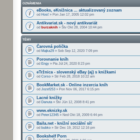
OZNÁMENIA
eBooks, eKnižnica ... aktualizovaný zoznam
od
Hosť
» Pon Jan 17, 2005 12:02 pm
Antikvariat.sk - nový antikvariát
od
burzaknih
» Štv Okt 28, 2004 10:44 pm
TÉMY
Čarovná polička
od
Majka29
» Sob Sep 12, 2020 7:09 pm
Porovnanie kníh
od
Engy
» Pia Júl 24, 2020 8:23 pm
eTržnica - slovenský eBay (aj) s knižkami
od
Corso
» Str Feb 28, 2018 10:22 am
BookMarket.sk - Online inzercia kníh
od
Jozef253
» Pon Nov 06, 2017 6:15 pm
Lacné knižky
od
Danuta
» Štv Jún 12, 2008 8:41 pm
www.eknizky.sk
od
Peter12345
» Ned Okt 18, 2009 6:44 pm
Baila.net - knižní sociální síť
od
bubko
» Str Dec 19, 2012 12:16 pm
Bookshelf Porn