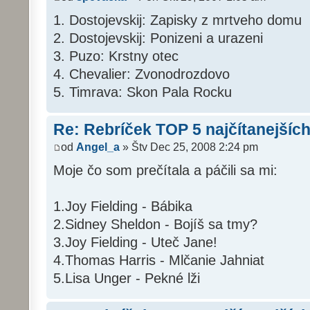
1. Dostojevskij: Zapisky z mrtveho domu
2. Dostojevskij: Ponizeni a urazeni
3. Puzo: Krstny otec
4. Chevalier: Zvonodrozdovo
5. Timrava: Skon Pala Rocku
Re: Rebríček TOP 5 najčítanejších
od
Angel_a
» Štv Dec 25, 2008 2:24 pm
Moje čo som prečítala a páčili sa mi:
1.Joy Fielding - Bábika
2.Sidney Sheldon - Bojíš sa tmy?
3.Joy Fielding - Uteč Jane!
4.Thomas Harris - Mlčanie Jahniat
5.Lisa Unger - Pekné lži