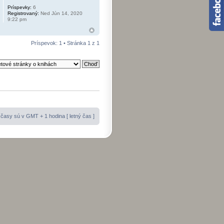
Príspevky:
6
Registrovaný:
Ned Jún 14, 2020
9:22 pm
Príspevok: 1 • Stránka
1
z
1
časy sú v GMT + 1 hodina [ letný čas ]