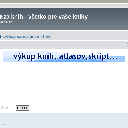
rza knih - všetko pre vaše knihy
aknih.sk
ímavé internetové stránky o knihách
9 pm