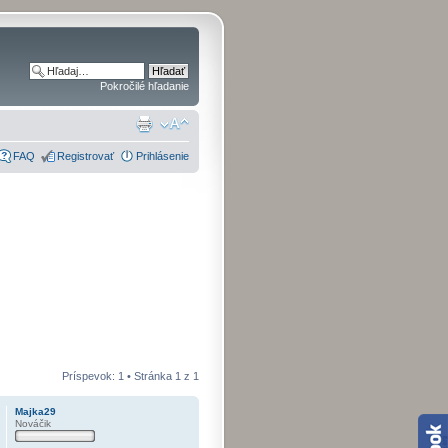
Pokročilé hľadanie
FAQ
Registrovať
Prihlásenie
Príspevok: 1 • Stránka
1
z
1
Majka29
Nováčik