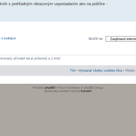
 kníh s prehľadným obrazovým usporiadaním ako na poličke -
y o knihách
Skočiť na:
strovaný užívateľ nie je prítomný a 1 hosť
Tím
•
Vymazať všetky cookies fóra
• Všetky 
Poháňa
phpBB
® Forum Software © phpBB Group
Slovenský preklad vytvoril
Kamahl
.