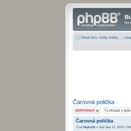
Bu
Burz
Obsah fóra
‹
Knihy, knižky ...
‹
Zauj
Čarovná polička
Odoslať odpoveď
Čarovná polička
od
Majka29
» Sob Sep 12, 2020 7:0