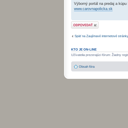
Výborný portál na predaj a kúpu
www.carovnapolicka.sk
Odoslať odpoveď
Späť na Zaujímavé internetové stránk
KTO JE ON-LINE
Užívatelia prezerajúci fórum: Žiadny regi
Obsah fóra