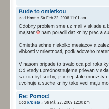
Bude to omietkou
od
Hosť
» Str Feb 22, 2006 11:01 am
Odobny problem sme uz mali v sklade a b
majster
nam poradil dat knihy prec a susi
Omietka schne niekolko mesiacov a zalezi 
vlhkosti v miestnosti, podkladoveho materi
V nasom pripade to trvalo cca pol roka kym
Od vtedy uprednostnujeme prievan v skl
sa zda byt suchy, je v nej stale mnozstvo 
uvolnuje a suche knihy take veci maju mo
Re: Pomoc!
od
67pista
» Str Máj 27, 2009 12:30 pm