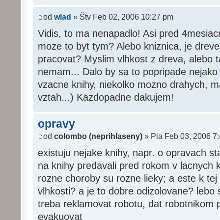
od
wlad
» Štv Feb 02, 2006 10:27 pm
Vidis, to ma nenapadlo! Asi pred 4mesiac
moze to byt tym? Alebo kniznica, je drev
pracovat? Myslim vlhkost z dreva, alebo 
nemam... Dalo by sa to popripade nejako
vzacne knihy, niekolko mozno drahych, m
vztah...) Kazdopadne dakujem!
opravy
od
colombo (neprihlaseny)
» Pia Feb 03, 2006 7
existuju nejake knihy, napr. o opravach s
na knihy predavali pred rokom v lacnych 
rozne choroby su rozne lieky; a este k tej
vlhkosti? a je to dobre odizolovane? lebo 
treba reklamovat robotu, dat robotnikom p
evakuovat