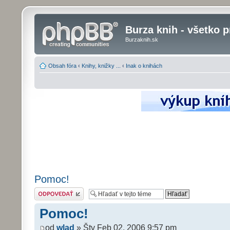
Burza knih - všetko p
Burzaknih.sk
Obsah fóra
‹
Knihy, knižky ...
‹
Inak o knihách
Pomoc!
Odoslať odpoveď
Pomoc!
od
wlad
» Štv Feb 02, 2006 9:57 pm