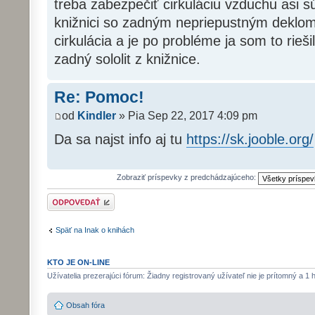
treba zabezpečiť cirkuláciu vzduchu asi sú
knižnici so zadným nepriepustným deklom
cirkulácia a je po probléme ja som to rieš
zadný sololit z knižnice.
Re: Pomoc!
od
Kindler
» Pia Sep 22, 2017 4:09 pm
Da sa najst info aj tu
https://sk.jooble.org/
Zobraziť príspevky z predchádzajúceho:
Odoslať odpoveď
Späť na Inak o knihách
KTO JE ON-LINE
Užívatelia prezerajúci fórum: Žiadny registrovaný užívateľ nie je prítomný a 1 
Obsah fóra