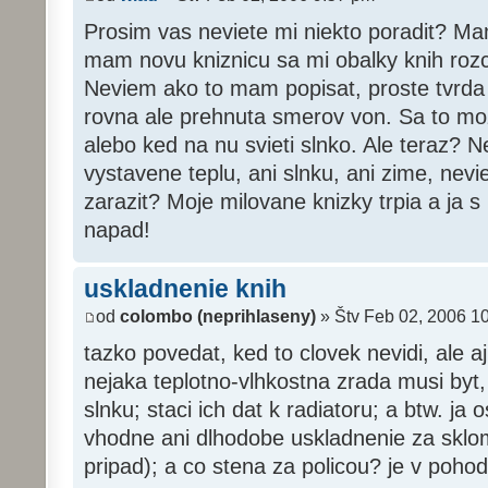
Prosim vas neviete mi niekto poradit? M
mam novu kniznicu sa mi obalky knih rozc
Neviem ako to mam popisat, proste tvrda 
rovna ale prehnuta smerov von. Sa to moz
alebo ked na nu svieti slnko. Ale teraz?
vystavene teplu, ani slnku, ani zime, nev
zarazit? Moje milovane knizky trpia a ja s
napad!
uskladnenie knih
od
colombo (neprihlaseny)
» Štv Feb 02, 2006 1
tazko povedat, ked to clovek nevidi, ale a
nejaka teplotno-vlhkostna zrada musi byt,
slnku; staci ich dat k radiatoru; a btw. j
vhodne ani dlhodobe uskladnenie za sklom
pripad); a co stena za policou? je v poho