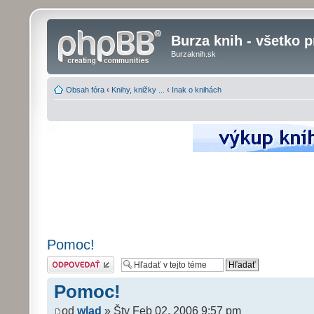
Burza knih - všetko p
Burzaknih.sk
Obsah fóra
‹
Knihy, knižky ...
‹
Inak o knihách
Pomoc!
Odoslať odpoveď
Pomoc!
od
wlad
» Štv Feb 02, 2006 9:57 pm