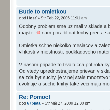
Bude to omietkou
od
Hosť
» Str Feb 22, 2006 11:01 am
Odobny problem sme uz mali v sklade a b
majster
nam poradil dat knihy prec a susi
Omietka schne niekolko mesiacov a zalezi 
vlhkosti v miestnosti, podkladoveho materi
V nasom pripade to trvalo cca pol roka kym
Od vtedy uprednostnujeme prievan v skl
sa zda byt suchy, je v nej stale mnozstvo 
uvolnuje a suche knihy take veci maju mo
Re: Pomoc!
od
67pista
» Str Máj 27, 2009 12:30 pm