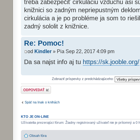
treba zabezpečiť cirkuláciu vzduchu asi sú
knižnici so zadným nepriepustným deklom
cirkulácia a je po probléme ja som to rieš
zadný sololit z knižnice.
Re: Pomoc!
od
Kindler
» Pia Sep 22, 2017 4:09 pm
Da sa najst info aj tu
https://sk.jooble.org/
Zobraziť príspevky z predchádzajúceho:
Odoslať odpoveď
Späť na Inak o knihách
KTO JE ON-LINE
Užívatelia prezerajúci fórum: Žiadny registrovaný užívateľ nie je prítomný a 0 
Obsah fóra