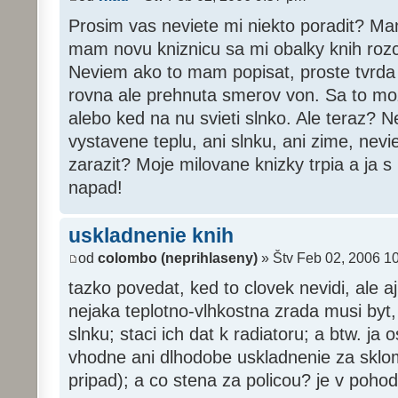
Prosim vas neviete mi niekto poradit? M
mam novu kniznicu sa mi obalky knih rozc
Neviem ako to mam popisat, proste tvrda 
rovna ale prehnuta smerov von. Sa to moz
alebo ked na nu svieti slnko. Ale teraz?
vystavene teplu, ani slnku, ani zime, nev
zarazit? Moje milovane knizky trpia a ja s
napad!
uskladnenie knih
od
colombo (neprihlaseny)
» Štv Feb 02, 2006 1
tazko povedat, ked to clovek nevidi, ale a
nejaka teplotno-vlhkostna zrada musi byt,
slnku; staci ich dat k radiatoru; a btw. j
vhodne ani dlhodobe uskladnenie za sklom
pripad); a co stena za policou? je v poho