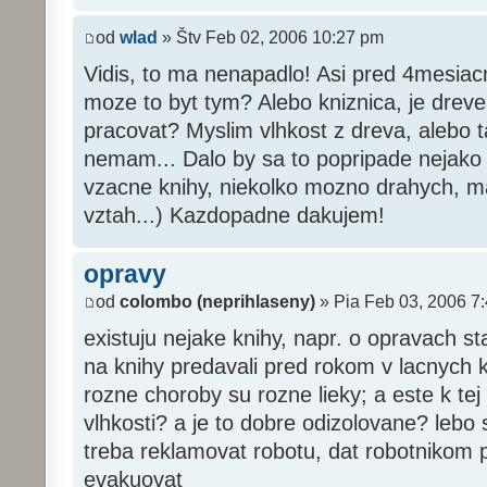
od
wlad
» Štv Feb 02, 2006 10:27 pm
Vidis, to ma nenapadlo! Asi pred 4mesiac
moze to byt tym? Alebo kniznica, je drev
pracovat? Myslim vlhkost z dreva, alebo 
nemam... Dalo by sa to popripade nejako
vzacne knihy, niekolko mozno drahych, m
vztah...) Kazdopadne dakujem!
opravy
od
colombo (neprihlaseny)
» Pia Feb 03, 2006 7
existuju nejake knihy, napr. o opravach s
na knihy predavali pred rokom v lacnych 
rozne choroby su rozne lieky; a este k tej
vlhkosti? a je to dobre odizolovane? lebo 
treba reklamovat robotu, dat robotnikom p
evakuovat