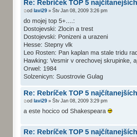
Re: Rebríček TOP 5 najčítanejších
od
lavi29
» Štv Jan 08, 2009 3:26 pm
do mojej top 5+....:
Dostojevski: Zlocin a trest
Dostojevski: Ponizeni a urazeni
Hesse: Stepny vlk
Leo Rosten: Pan kaplan ma stale tridu ra
Hawking: Vesmir v orechovej skrupinke, aj
Orwel: 1984
Solzenicyn: Suostrovie Gulag
Re: Rebríček TOP 5 najčítanejších
od
lavi29
» Štv Jan 08, 2009 3:29 pm
a este hocico od Shakespeara
Re: Rebríček TOP 5 najčítanejších