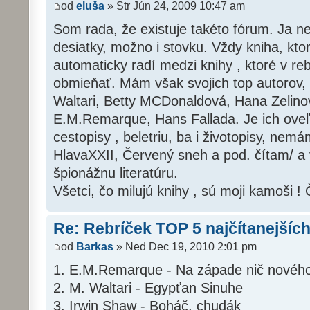
od
eluša
» Str Jún 24, 2009 10:47 am
Som rada, že existuje takéto fórum. Ja
desiatky, možno i stovku. Vždy kniha, kto
automaticky radí medzi knihy , ktoré v 
obmieňať. Mám však svojich top autorov, 
Waltari, Betty MCDonaldová, Hana Zelinov
E.M.Remarque, Hans Fallada. Je ich oveľa
cestopisy , beletriu, ba i životopisy, nem
HlavaXXII, Červený sneh a pod. čítam/ 
špionážnu literatúru.
Všetci, čo milujú knihy , sú moji kamoši ! 
Re: Rebríček TOP 5 najčítanejších
od
Barkas
» Ned Dec 19, 2010 2:01 pm
1. E.M.Remarque - Na západe nič novéh
2. M. Waltari - Egypťan Sinuhe
3. Irwin Shaw - Boháč, chudák