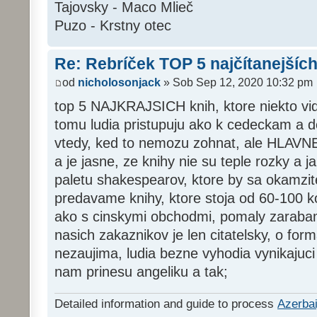
Tajovsky - Maco Mlieč
Puzo - Krstny otec
Re: Rebríček TOP 5 najčítanejších
od
nicholosonjack
» Sob Sep 12, 2020 10:32 pm
top 5 NAJKRAJSICH knih, ktore niekto videl
tomu ludia pristupuju ako k cedeckam a do
vtedy, ked to nemozu zohnat, ale HLAVNE, 
a je jasne, ze knihy nie su teple rozky a
paletu shakespearov, ktore by sa okamzite
predavame knihy, ktore stoja od 60-100 k
ako s cinskymi obchodmi, pomaly zaraba
nasich zakaznikov je len citatelsky, o form
nezaujima, ludia bezne vyhodia vynikajuci 
nam prinesu angeliku a tak;
Detailed information and guide to process
Azerbai