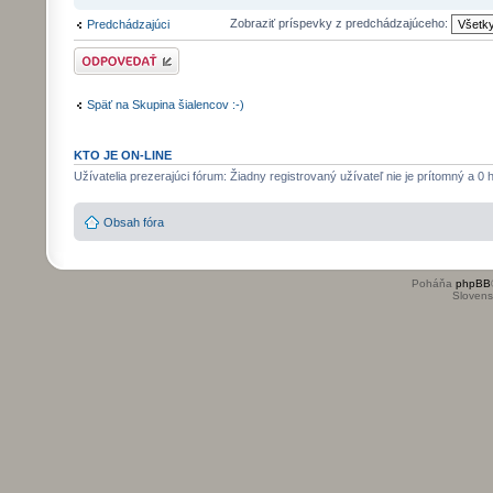
Zobraziť príspevky z predchádzajúceho:
Predchádzajúci
Odoslať odpoveď
Späť na Skupina šialencov :-)
KTO JE ON-LINE
Užívatelia prezerajúci fórum: Žiadny registrovaný užívateľ nie je prítomný a 0 
Obsah fóra
Poháňa
phpBB
Slovensk