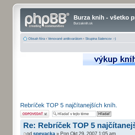
Burza knih - všetko p
Burzaknih.sk
Obsah fóra
‹
Venované antikvarátom
‹
Skupina šialencov :-)
Rebríček TOP 5 najčítanejších kníh.
Odoslať odpoveď
Re: Rebríček TOP 5 najčítanejš
od
spevacka
» Pon Okt 29, 2007 1:05 am