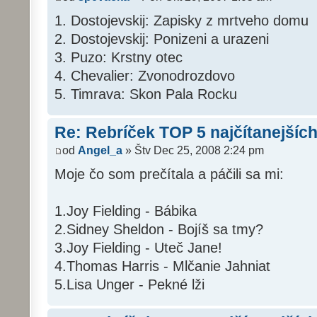
1. Dostojevskij: Zapisky z mrtveho domu
2. Dostojevskij: Ponizeni a urazeni
3. Puzo: Krstny otec
4. Chevalier: Zvonodrozdovo
5. Timrava: Skon Pala Rocku
Re: Rebríček TOP 5 najčítanejších
od
Angel_a
» Štv Dec 25, 2008 2:24 pm
Moje čo som prečítala a páčili sa mi:
1.Joy Fielding - Bábika
2.Sidney Sheldon - Bojíš sa tmy?
3.Joy Fielding - Uteč Jane!
4.Thomas Harris - Mlčanie Jahniat
5.Lisa Unger - Pekné lži