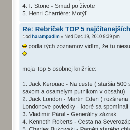
4. I. Stone - Smäd po živote
5. Henri Charriére: Motýľ
Re: Rebríček TOP 5 najčítanejších
od
harampadim
» Ned Dec 19, 2010 9:39 pm
podla tých zoznamov vidím, že tu niesu ž
moja Top 5 osobnej knižnice:
1. Jack Kerouac - Na ceste ( staršia 500
saxom a osamelym putnikom v obsahu)
2. Jack London - Martin Eden ( rozširena 
Londonove poviedky - ktoré sa spomínali v
3. Vladimír Páral - Generálny zázrak
4. Kenneth Roberts - Cesta na Severozá
5. Charles Bukowski - Paměti starého ch