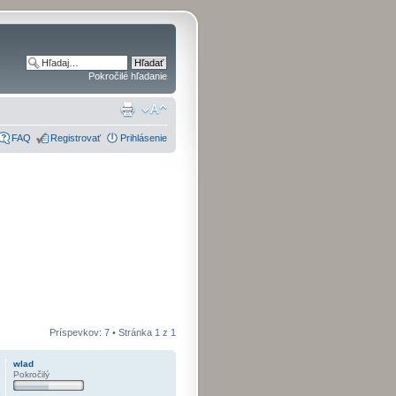
Pokročilé hľadanie
FAQ
Registrovať
Prihlásenie
Príspevkov: 7 • Stránka
1
z
1
wlad
Pokročilý