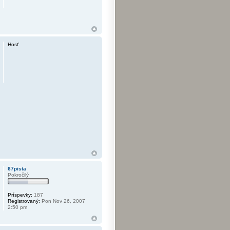
Hosť
67pista
Pokročilý
Príspevky:
187
Registrovaný:
Pon Nov 26, 2007
2:50 pm