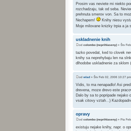
Prosim vas neviete mi niekto p
rozchadzaju, tak od seba. Nevie
prehnuta smerov von. Sa to moze
Nechapem!
Knihy niesu vysta
Moje milovane knizky trpia a ja 
uskladnenie knih
od
colombo (neprihlaseny)
» Štv Feb
tazko povedat, ked to clovek nev
knihy sa neprehybaju len na slnk
dlhodobe uskladnenie za sklom (a
od
wlad
» Štv Feb 02, 2006 10:27 pm
Vidis, to ma nenapadlo! Asi pre
drevena, moze drevo este praco
Dalo by sa to popripade nejako
vsak citovy vztah...) Kazdopad
opravy
od
colombo (neprihlaseny)
» Pia Feb
existuju nejake knihy, napr. o o