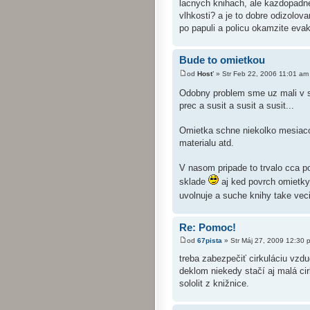
lacnych knihach, ale kazdopadne 
vlhkosti? a je to dobre odizolov
po papuli a policu okamzite eva
Bude to omietkou
od
Hosť
» Str Feb 22, 2006 11:01 am
Odobny problem sme uz mali v s
prec a susit a susit a susit...
Omietka schne niekolko mesiacov
materialu atd.
V nasom pripade to trvalo cca p
sklade
aj ked povrch omietky 
uvolnuje a suche knihy take ve
Re: Pomoc!
od
67pista
» Str Máj 27, 2009 12:30 
treba zabezpečiť cirkuláciu vzd
deklom niekedy stačí aj malá cir
sololit z knižnice.