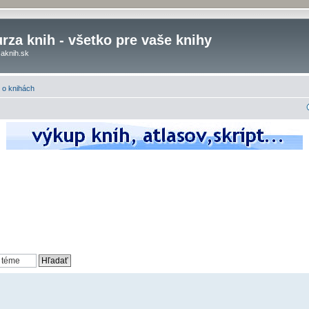
rza knih - všetko pre vaše knihy
aknih.sk
 o knihách