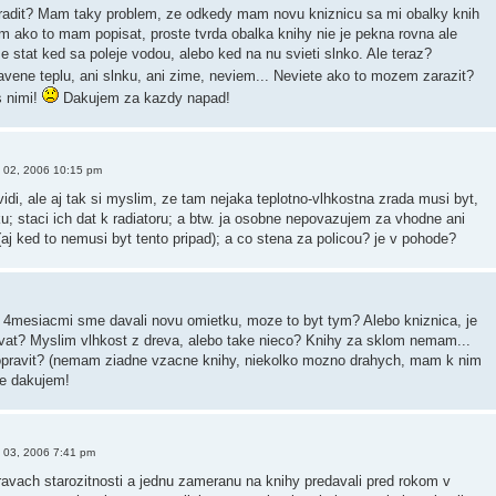
oradit? Mam taky problem, ze odkedy mam novu kniznicu sa mi obalky knih
m ako to mam popisat, proste tvrda obalka knihy nie je pekna rovna ale
 stat ked sa poleje vodou, alebo ked na nu svieti slnko. Ale teraz?
vene teplu, ani slnku, ani zime, neviem... Neviete ako to mozem zarazit?
s nimi!
Dakujem za kazdy napad!
 02, 2006 10:15 pm
idi, ale aj tak si myslim, ze tam nejaka teplotno-vlhkostna zrada musi byt,
u; staci ich dat k radiatoru; a btw. ja osobne nepovazujem za vhodne ani
j ked to nemusi byt tento pripad); a co stena za policou? je v pohode?
d 4mesiacmi sme davali novu omietku, moze to byt tym? Alebo kniznica, je
vat? Myslim vlhkost z dreva, alebo take nieco? Knihy za sklom nemam...
 opravit? (nemam ziadne vzacne knihy, niekolko mozno drahych, mam k nim
ne dakujem!
 03, 2006 7:41 pm
pravach starozitnosti a jednu zameranu na knihy predavali pred rokom v