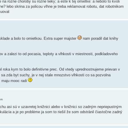
na rozne choroby su rozne lieky; a este k tej omietke: a nebolo to kvoli
ane? lebo skrina za policou vlhne je treba reklamovat robotu, dat robotnikom
kuovat
klade a bolo to omietkou. Extra super majster
nam poradil dat knihy
 a zalezi to od pocasia, teploty a vlhkosti v miestnosti, podkladoveho
ol roka kym to bolo definitivne prec. Od vtedy uprednostnujeme prievan v
sa zda byt suchy, je v nej stale mnozstvo vlhkosti co sa pozvolna
ci maju mooc radi
pm
uchu asi sú v uzavretej knižnici alebo v knižnici so zadným nepriepustným
kulácia a je po probléme ja som to riešil že som odstránil čiastočne zadný