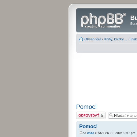
Bu
Burz
Obsah fóra
‹
Knihy, knižky ...
‹
Inak
Pomoc!
Odoslať odpoveď
Pomoc!
od
wlad
» Štv Feb 02, 2006 9:57 pm