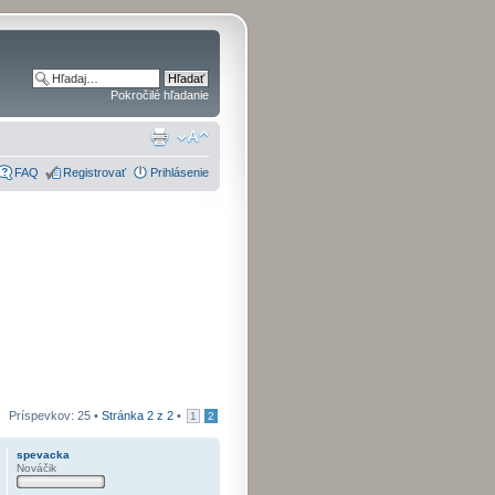
Pokročilé hľadanie
FAQ
Registrovať
Prihlásenie
Príspevkov: 25 •
Stránka
2
z
2
•
1
2
spevacka
Nováčik