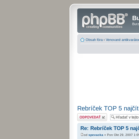
Bu
Burz
Obsah fóra
‹
Venované antikvarát
Rebríček TOP 5 najčít
Odoslať odpoveď
Re: Rebríček TOP 5 najč
od
spevacka
» Pon Okt 29, 2007 1: