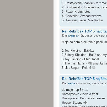
1. Dostojevskij: Zapisky z mrt
2. Dostojevskij: Ponizeni a uraz
3. Puzo: Krstny otec
4. Chevalier: Zvonodrozdovo
5. Timrava: Skon Pala Rocku
Re: Rebríček TOP 5 najčíta
od
Angel_a
» Štv Dec 25, 2008 2:24
Moje čo som prečítala a páčili s
1.Joy Fielding - Bábika
2.Sidney Sheldon - Bojíš sa tmy
3.Joy Fielding - Uteč Jane!
4.Thomas Harris - Mlčanie Jahni
5.Lisa Unger - Pekné lži
Re: Rebríček TOP 5 najčíta
od
lavi29
» Štv Jan 08, 2009 3:26 pm
do mojej top 5+....:
Dostojevski: Zlocin a trest
Dostojevski: Ponizeni a urazeni
Hesse: Stepny vlk
Leo Rosten: Pan kaplan ma stale