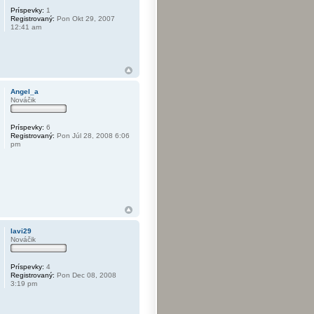
Príspevky:
1
Registrovaný:
Pon Okt 29, 2007
12:41 am
Angel_a
Nováčik
Príspevky:
6
Registrovaný:
Pon Júl 28, 2008 6:06
pm
lavi29
Nováčik
Príspevky:
4
Registrovaný:
Pon Dec 08, 2008
3:19 pm