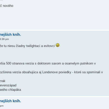
ič nového
nejších kníh.
9:39 pm
 tu niesu žiadny twilightaci a evitovci
taršia 500 stranova verzia s doktorom saxom a osamelym putnikom v
rozširena verzia obsahujúca aj Londonove poviedky - ktoré sa spomínali v
zrak
Severozápad
tarého chlapáka
nejších kníh.
 pm