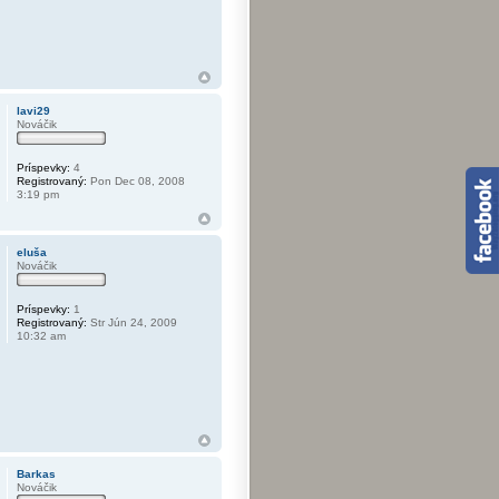
lavi29
Nováčik
Príspevky:
4
Registrovaný:
Pon Dec 08, 2008
3:19 pm
eluša
Nováčik
Príspevky:
1
Registrovaný:
Str Jún 24, 2009
10:32 am
Barkas
Nováčik