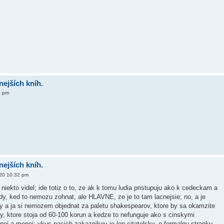
nejších kníh.
4 pm
nejších kníh.
20 10:32 pm
ekto videl; ide totiz o to, ze ak k tomu ludia pristupuju ako k cedeckam a
edy, ked to nemozu zohnat, ale HLAVNE, ze je to tam lacnejsie; no, a je
zky a ja si nemozem objednat za paletu shakespearov, ktore by sa okamzite
y, ktore stoja od 60-100 korun a kedze to nefunguje ako s cinskymi
 a menej; vkus nasich zakaznikov je len citatelsky, o formalnu stranku