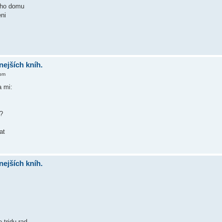
veho domu
eni
nejších kníh.
 pm
a mi:
?
at
nejších kníh.
 tridu rad