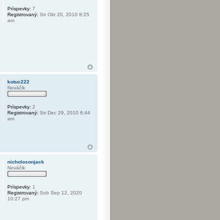
Príspevky:
7
Registrovaný:
Str Okt 20, 2010 8:25
am
kotuc222
Nováčik
Príspevky:
2
Registrovaný:
Str Dec 29, 2010 6:44
am
nicholosonjack
Nováčik
Príspevky:
1
Registrovaný:
Sob Sep 12, 2020
10:27 pm