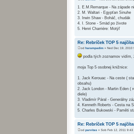
1. E.M.Remarque - Na západe n
2. M. Waltari - Egypťan Sinuhe
3. Irwin Shaw - Boháč, chudák
4. I. Stone - Smäd po živote
5. Henri Charriére: Motýľ
Re: Rebríček TOP 5 najčíta
od
harampadim
» Ned Dec 19, 2010 
podla tých zoznamov vidím, že
moja Top 5 osobnej knižnice:
1. Jack Kerouac - Na ceste ( s
obsahu)
2. Jack London - Martin Eden ( 
diele)
3. Vladimír Páral - Generálny zá
4. Kenneth Roberts - Cesta na 
5. Charles Bukowski - Paměti s
Re: Rebríček TOP 5 najčíta
od
parvitas
» Sob Feb 12, 2011 9:43