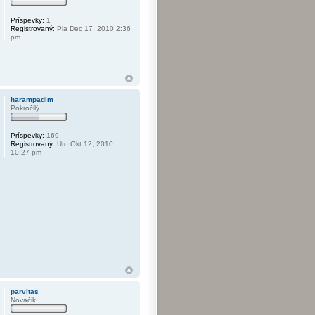
Príspevky:
1
Registrovaný:
Pia Dec 17, 2010 2:36
pm
harampadim
Pokročilý
Príspevky:
169
Registrovaný:
Uto Okt 12, 2010
10:27 pm
parvitas
Nováčik