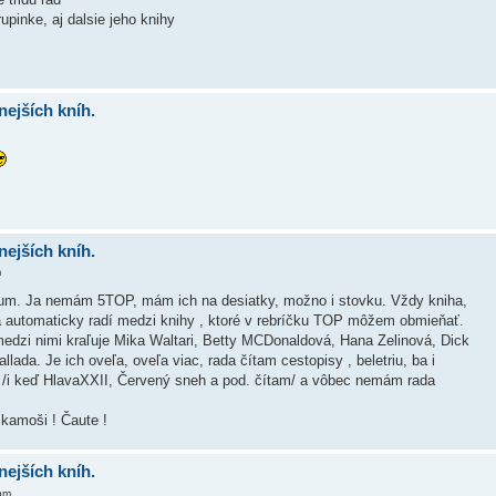
pinke, aj dalsie jeho knihy
nejších kníh.
nejších kníh.
m
órum. Ja nemám 5TOP, mám ich na desiatky, možno i stovku. Vždy kniha,
a automaticky radí medzi knihy , ktoré v rebríčku TOP môžem obmieňať.
edzi nimi kraľuje Mika Waltari, Betty MCDonaldová, Hana Zelinová, Dick
ada. Je ich oveľa, oveľa viac, rada čítam cestopisy , beletriu, ba i
 /i keď HlavaXXII, Červený sneh a pod. čítam/ a vôbec nemám rada
 kamoši ! Čaute !
nejších kníh.
pm