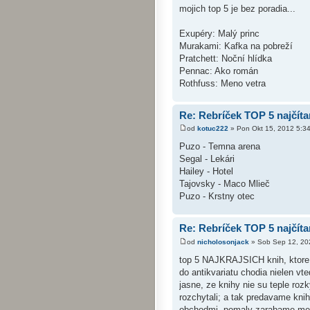
mojich top 5 je bez poradia...
Exupéry: Malý princ
Murakami: Kafka na pobreží
Pratchett: Noční hlídka
Pennac: Ako román
Rothfuss: Meno vetra
Re: Rebríček TOP 5 najčíta
od
kotuc222
» Pon Okt 15, 2012 5:3
Puzo - Temna arena
Segal - Lekári
Hailey - Hotel
Tajovsky - Maco Mlieč
Puzo - Krstny otec
Re: Rebríček TOP 5 najčíta
od
nicholosonjack
» Sob Sep 12, 20
top 5 NAJKRAJSICH knih, ktore ni
do antikvariatu chodia nielen vt
jasne, ze knihy nie su teple ro
rozchytali; a tak predavame knih
obchodmi, pomaly zarabame menej