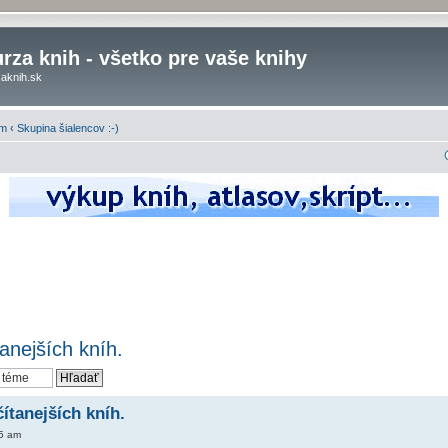
rza knih - všetko pre vaše knihy
aknih.sk
om
‹
Skupina šialencov :-)
anejších kníh.
ítanejších kníh.
05 am