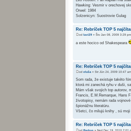
Hawking: Vesmir v orechovej skru
Orwel: 1984
Solzenicyn: Suostrovie Gulag
Re: Rebríček TOP 5 najčíta
od
lavi29
» Štv Jan 08, 2009 3:29 pm
a este hocico od Shakespeara
Re: Rebríček TOP 5 najčíta
od
eluša
» Str Jún 24, 2009 10:47 a
Som rada, že existuje takéto f
ktorá mi zanechá ryhu v duši, s
Mám však svojich top autorov, m
Francis, E.M.Remarque, Hans Fall
životopisy, nemám rada vojnové
špionážnu literatúru.
Všetci, čo milujú knihy , sú moji
Re: Rebríček TOP 5 najčíta
od
Barkas
» Ned Dec 19, 2010 2:01 